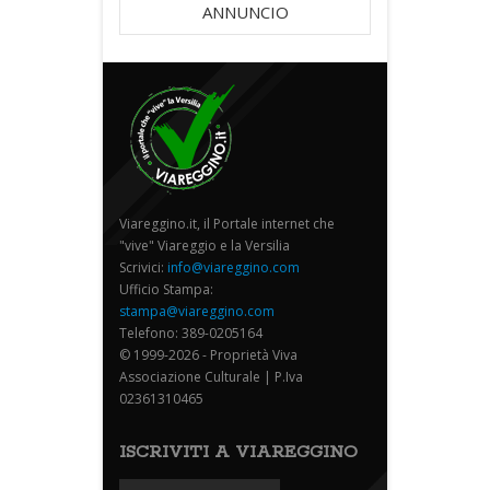
ANNUNCIO
Viareggino.it, il Portale internet che
"vive" Viareggio e la Versilia
Scrivici:
info@viareggino.com
Ufficio Stampa:
stampa@viareggino.com
Telefono: 389-0205164
© 1999-2026 - Proprietà Viva
Associazione Culturale | P.Iva
02361310465
ISCRIVITI A VIAREGGINO