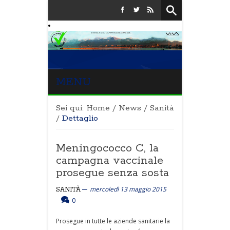
MENU
Sei qui:
Home
/
News
/
Sanità
/
Dettaglio
Meningococco C, la
campagna vaccinale
prosegue senza sosta
mercoledì 13 maggio 2015
SANITÀ
0
Prosegue in tutte le aziende sanitarie la