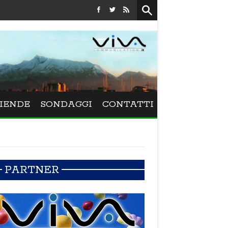
Festival La Versiliana - La direttrice lucchese Beatrice Venezi 
IENDE
SONDAGGI
CONTATTI
PARTNER