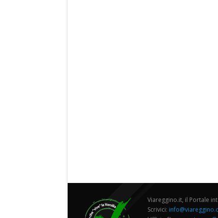
Viareggino.it, il Portale in
Scrivici:
info@viareggino