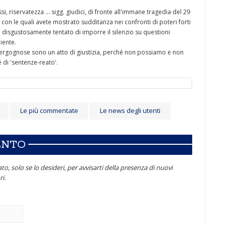
si, riservatezza ... sigg. giudici, di fronte all'immane tragedia del 29
con le quali avete mostrato sudditanza nei confronti di poteri forti
 disgustosamente tentato di imporre il silenzio su questioni
biente.
vergognose sono un atto di giustizia, perché non possiamo e non
 di 'sentenze-reato'.
Le più commentate
Le news degli utenti
ENTO
to, solo se lo desideri, per avvisarti della presenza di nuovi
i.