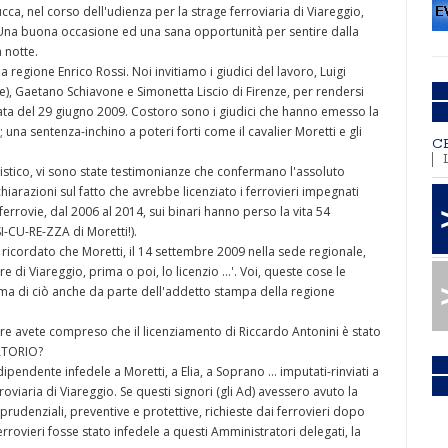
cca, nel corso dell'udienza per la strage ferroviaria di Viareggio,
Una buona occasione ed una sana opportunità per sentire dalla
 notte.
 regione Enrico Rossi. Noi invitiamo i giudici del lavoro, Luigi
e), Gaetano Schiavone e Simonetta Liscio di Firenze, per rendersi
iata del 29 giugno 2009. Costoro sono i giudici che hanno emesso la
 una sentenza-inchino a poteri forti come il cavalier Moretti e gli
C
istico, vi sono state testimonianze che confermano l'assoluto
hiarazioni sul fatto che avrebbe licenziato i ferrovieri impegnati
ferrovie, dal 2006 al 2014, sui binari hanno perso la vita 54
I-CU-RE-ZZA di Moretti!).
 ricordato che Moretti, il 14 settembre 2009 nella sede regionale,
re di Viareggio, prima o poi, lo licenzio …'. Voi, queste cose le
a di ciò anche da parte dell'addetto stampa della regione
re avete compreso che il licenziamento di Riccardo Antonini è stato
NATORIO?
ipendente infedele a Moretti, a Elia, a Soprano … imputati-rinviati a
oviaria di Viareggio. Se questi signori (gli Ad) avessero avuto la
prudenziali, preventive e protettive, richieste dai ferrovieri dopo
rovieri fosse stato infedele a questi Amministratori delegati, la