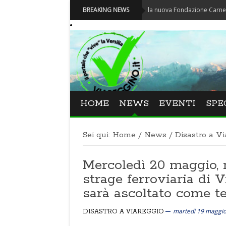
Carnevale - Nominata la nuova Fondazione Carnevale di Via
BREAKING NEWS
HOME
NEWS
EVENTI
SPE
Sei qui:
Home
/
News
/
Disastro a Vi
Mercoledì 20 maggio, n
strage ferroviaria di 
sarà ascoltato come t
martedì 19 maggi
DISASTRO A VIAREGGIO