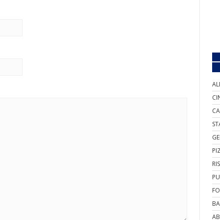
AL
CI
CA
ST
GE
PI
RI
PU
FO
BA
AB