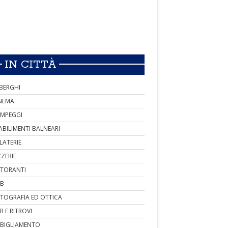
IN CITTÀ
BERGHI
NEMA
MPEGGI
ABILIMENTI BALNEARI
LATERIE
ZZERIE
STORANTI
B
TOGRAFIA ED OTTICA
R E RITROVI
BIGLIAMENTO