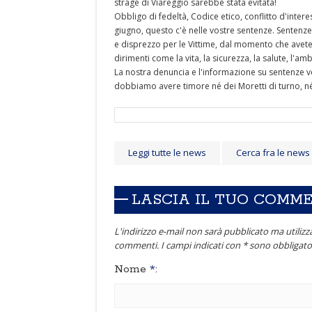
strage di Viareggio sarebbe stata evitata!
Obbligo di fedeltà, Codice etico, conflitto d'interes
giugno, questo c'è nelle vostre sentenze. Sentenze 
e disprezzo per le Vittime, dal momento che avete
dirimenti come la vita, la sicurezza, la salute, l'am
La nostra denuncia e l'informazione su sentenze 
dobbiamo avere timore né dei Moretti di turno, né
Leggi tutte le news
Cerca fra le news
LASCIA IL TUO COMM
L'indirizzo e-mail non sarà pubblicato ma utilizza
commenti. I campi indicati con * sono obbligator
Nome
*
: