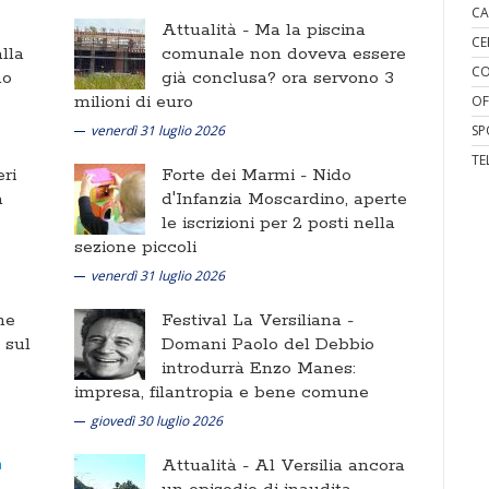
CA
Attualità -
Ma la piscina
CE
lla
comunale non doveva essere
CO
no
già conclusa? ora servono 3
milioni di euro
OF
venerdì 31 luglio 2026
SP
TE
ri
Forte dei Marmi -
Nido
a
d'Infanzia Moscardino, aperte
le iscrizioni per 2 posti nella
sezione piccoli
venerdì 31 luglio 2026
ne
Festival La Versiliana -
i sul
Domani Paolo del Debbio
introdurrà Enzo Manes:
impresa, filantropia e bene comune
giovedì 30 luglio 2026
Attualità -
Al Versilia ancora