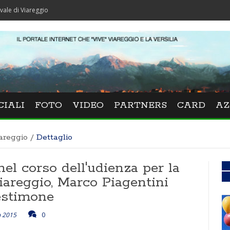
reggio
CIALI
FOTO
VIDEO
PARTNERS
CARD
AZ
areggio
/
Dettaglio
el corso dell'udienza per la
Viareggio, Marco Piagentini
estimone
o 2015
0