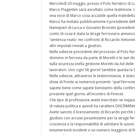
Mercoledì 20 maggio, presso il Polo fieristico di Lu
Marco Piagentini sarà ascoltato come testimone. 
viva voce di Marco cosa accadde quella maledetta
Marco ha invitato pubblicamente il presidente della
Nannipieri di Lucca e Giovanni Bronzini (president
conto di cosa è stata la strage ferroviaria annunc
'sentenza-reato' nei confronti di Riccardo Antonini;
altri imputati-rinviati a giudizio.
Nelle udienze precedenti del processo al Polo fier
dominio in ferrovia da parte di Moretti e le sue dic
sulla sicurezza (nella gestione Moretti da Ad delle 
lavoratori. Uno ogni 58 giorni! Sarebbe questa la S
Nelle udienze, attraverso le testimonianze, è stato
disse di fronte ai numerosi presenti: 'quel ferrovie
sapete bene come sapete benissimo della conferm
presente quel giorno all'incontro di Firenze.
Che tipo di professione avete esercitato se neppu
di natuta politica e quindi ha carattere DISCRIMI
Avete sancito il licenziamento di Riccardo perché d
giudizio con accuse pesantissime per la strage ferr
coscienza e la responsabilità di adottare le azioni 
innumerevoli incidenti o un numero maggiore di fer