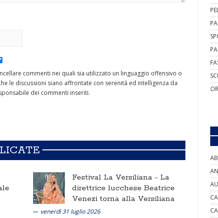
PE
PA
SP
PA
FA
cancellare commenti nei quali sia utilizzato un linguaggio offensivo o
SC
he le discussioni siano affrontate con serenità ed intelligenza da
OR
ponsabile dei commenti inseriti.
BLICATE
AB
AN
Festival La Versiliana -
La
AU
ale
direttrice lucchese Beatrice
CA
Venezi torna alla Versiliana
CA
venerdì 31 luglio 2026