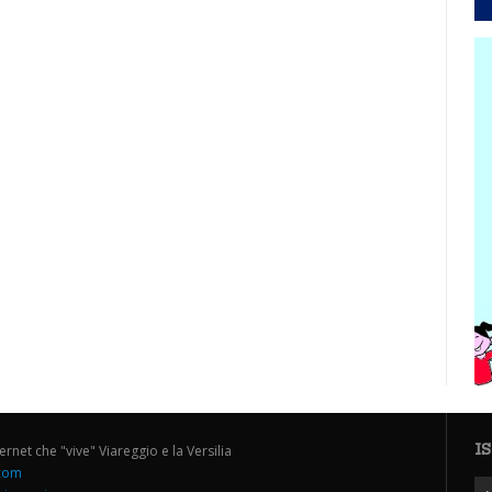
I
ternet che "vive" Viareggio e la Versilia
.com