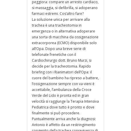
peggiora: compare un arresto cardiaco,
si massaggia, si defibrilla, si adoperano
farmaci estremi. Cos’altro fare?
La soluzione unica per arrivare alla
trachea è una tracheotomia in
emergenza o in alternativa adoperare
una sorta di macchina da ossigenazione
extracorporea (ECMO) disponibile solo
all’Opa. Dopo una breve serie di
telefonate frenetiche con il
Cardiochirurgo dott. Bruno Murzi, si
decide per la tracheotomia. Rapido
briefing con i Rianimatori dell’Opa: il
cuore del bambino ha ripreso a battere,
l’ossigenazione sempre con va-vieni è
accettabile, l’ambulanza della Croce
Verde del Lido è pronta ed in gran
velocità si raggiunge la Terapia Intensiva
Pediatrica dove tutto è pronto e dove
finalmente si può procedere.
Puntualmente arriva anche la diagnosi:
Antonio è affetto da un restringimento
congenito della trachea conseguenza di