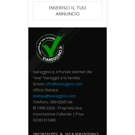
INSERISCI IL TUO
ANNUNCIO
Viareggino.it, il Portale internet che
"vive" Viareggio e la Versilia
Scrivici:
info@viareggino.com
Ufficio Stampa:
stampa@viareggino.com
Telefono: 389-0205164
© 1999-2026 - Proprietà Viva
Associazione Culturale | P.Iva
02361310465
ISCRIVITI A VIAREGGINO