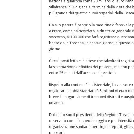
nazionale qualcosa come 20 miliardi di euro l'anno
Villafranca in Lunigiana al termine della visita ch
più grande dei quattro nuovi ospedali della Tosca
E a suo parere è proprio la medicina difensiva la pr
a Prato, come ha ricordato la direttrice generale de
soccorso, ai 100.000 che farà registrare quest'anno
basse della Toscana. In nessun giorno in questo osp
giorno.
Circa i posti letto e le attese che talvolta si regist
la sistemazione definitiva dei pazienti, ma non p
entro 25 minuti dall'accesso al presidio.
Rispetto alla continuità assistenziale, l'assessore 
migliorarla, abbia stanziato 3,5 milioni di euro o
breve l'inaugurazione di tre nuovi distretti e au
un anno.
Dal canto suo il presidente della Regione Toscan
osservato come l'ospedale oggi o è per intensità d
organizzazione sanitaria per singoli reparti, gli es
peggiori.