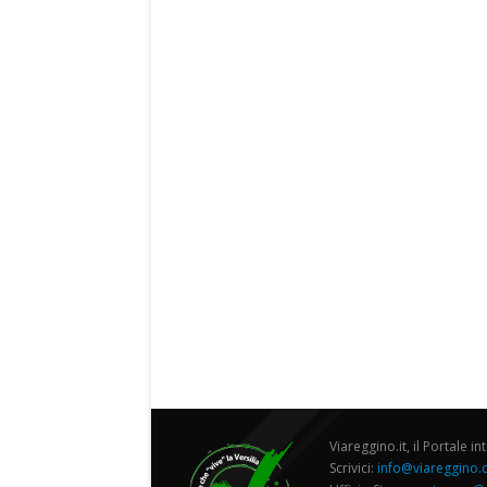
Viareggino.it, il Portale in
Scrivici:
info@viareggino