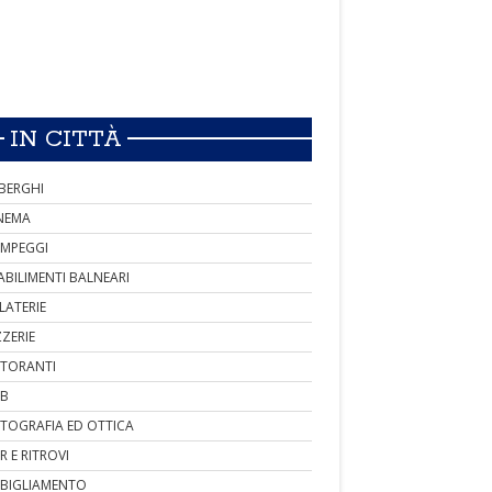
IN CITTÀ
BERGHI
NEMA
MPEGGI
ABILIMENTI BALNEARI
LATERIE
ZZERIE
STORANTI
B
TOGRAFIA ED OTTICA
R E RITROVI
BIGLIAMENTO