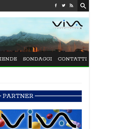
Festival La Versiliana - La direttrice lucchese Beatrice Venezi 
IENDE
SONDAGGI
CONTATTI
PARTNER