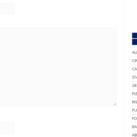
AL
CI
CA
ST
GE
PI
RI
PU
FO
BA
AB