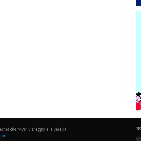
I
ternet che "vive" Viareggio e la Versilia
.com