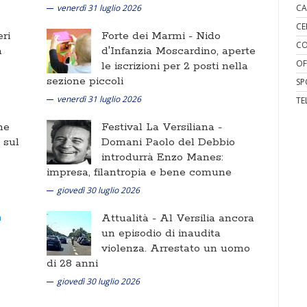
venerdì 31 luglio 2026
CA
CE
ri
Forte dei Marmi -
Nido
CO
a
d'Infanzia Moscardino, aperte
OF
le iscrizioni per 2 posti nella
sezione piccoli
SP
venerdì 31 luglio 2026
TE
ne
Festival La Versiliana -
i sul
Domani Paolo del Debbio
introdurrà Enzo Manes:
impresa, filantropia e bene comune
giovedì 30 luglio 2026
Attualità -
Al Versilia ancora
un episodio di inaudita
violenza. Arrestato un uomo
di 28 anni
giovedì 30 luglio 2026