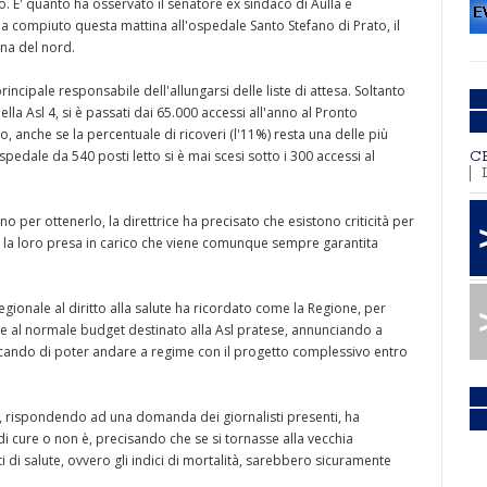
. E' quanto ha osservato il senatore ex sindaco di Aulla e
e ha compiuto questa mattina all'ospedale Santo Stefano di Prato, il
na del nord.
incipale responsabile dell'allungarsi delle liste di attesa. Soltanto
lla Asl 4, si è passati dai 65.000 accessi all'anno al Pronto
, anche se la percentuale di ricoveri (l'11%) resta una delle più
edale da 540 posti letto si è mai scesi sotto i 300 accessi al
C
rano per ottenerlo, la direttrice ha precisato che esistono criticità per
er la loro presa in carico che viene comunque sempre garantita
regionale al diritto alla salute ha ricordato come la Regione, per
ltre al normale budget destinato alla Asl pratese, annunciando a
spicando di poter andare a regime con il progetto complessivo entro
a, rispondendo ad una domanda dei giornalisti presenti, ha
i cure o non è, precisando che se si tornasse alla vecchia
iti di salute, ovvero gli indici di mortalità, sarebbero sicuramente