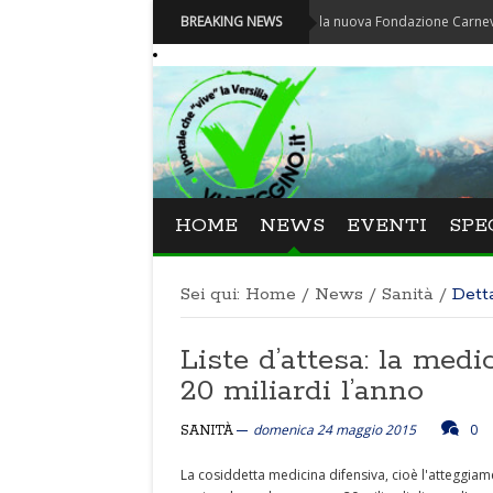
Carnevale - Nominata la nuova Fondazione Carnevale di Via
BREAKING NEWS
HOME
NEWS
EVENTI
SPE
Sei qui:
Home
/
News
/
Sanità
/
Dett
Liste d’attesa: la medic
20 miliardi l’anno
domenica 24 maggio 2015
0
SANITÀ
La cosiddetta medicina difensiva, cioè l'atteggiam