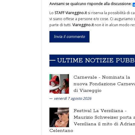
Avvisami se qualcuno risponde alla discussione:
Lo
STAFF Viareggino.it
si riserva la possibilità di 
vi siano offese a persone e/o cose. Ci auguriamo c
parte di tutti.
Viareggino.it
non è in alcun modo res
ULTIME NOTIZIE PUB
Carnevale -
Nominata la
nuova Fondazione Carnev
di Viareggio
venerdì 7 agosto 2026
Festival La Versiliana -
Maurizio Schweizer porta a
Versiliana il mito di Adria
Celentano