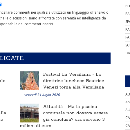
PE
cancellare commenti nei quali sia utilizzato un linguaggio offensivo o
PA
he le discussioni siano affrontate con serenità ed intelligenza da
SP
ponsabile dei commenti inseriti.
PA
FA
SC
OR
BLICATE
Festival La Versiliana -
La
ale
direttrice lucchese Beatrice
Venezi torna alla Versiliana
AB
venerdì 31 luglio 2026
AN
Attualità -
Ma la piscina
AU
lla
comunale non doveva essere
CA
no
già conclusa? ora servono 3
milioni di euro
CA