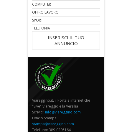
COMPUTER
OFFRO LAVORO
SPORT
TELEFONIA
INSERISCI IL TUO
ANNUNCIO
Viareggino.it, il Portale internet che
"vive" Viareggio e la Versilia
Scrivici:
info@viareggino.com
Ufficio Stampa:
stampa@viareggino.com
Telefono: 389-0205164