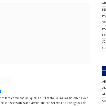
AB
PE
PA
SP
PA
FA
SC
OR
AB
AN
AU
cancellare commenti nei quali sia utilizzato un linguaggio offensivo o
CA
he le discussioni siano affrontate con serenità ed intelligenza da