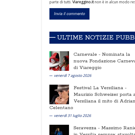
parte di tutti.
Viareggino.it
non è in alcun modo res
ULTIME NOTIZIE PUB
Carnevale -
Nominata la
nuova Fondazione Carnev
di Viareggio
venerdì 7 agosto 2026
Festival La Versiliana -
Maurizio Schweizer porta a
Versiliana il mito di Adria
Celentano
venerdì 31 luglio 2026
Seravezza -
Massimo Ranie
in Versilia sempre: stavolt