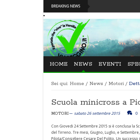
BREAKING NEWS
HOME
NEWS
EVENTI
SPE
Sei qui:
Home
/
News
/
Motori
/
Dett
Scuola minicross a Pi
sabato 26 settembre 2015
0
MOTORI
Con Giovedi 24 Settembre 2015 si è conclusa la Sc
del Tirreno. Tre mesi, Giugno, Luglio, e Settembre, 
Pilota/Consigliere Cesare Del Polito. Un successo 