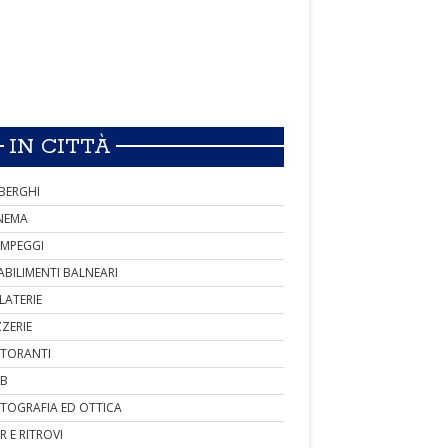
IN CITTÀ
BERGHI
NEMA
MPEGGI
ABILIMENTI BALNEARI
LATERIE
ZZERIE
STORANTI
B
TOGRAFIA ED OTTICA
R E RITROVI