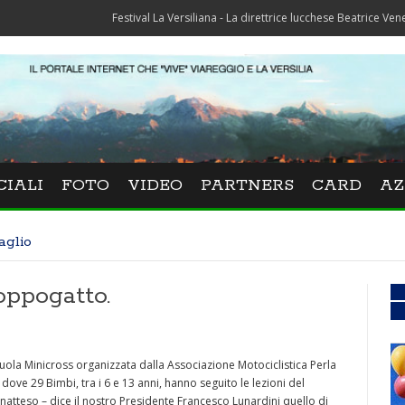
Festival La Versiliana - La direttrice lucchese Beatrice Venezi torna al
CIALI
FOTO
VIDEO
PARTNERS
CARD
AZ
aglio
oppogatto.
uola Minicross organizzata dalla Associazione Motociclistica Perla
dove 29 Bimbi, tra i 6 e 13 anni, hanno seguito le lezioni del
inatteso – dice il nostro Presidente Francesco Lunardini quello di