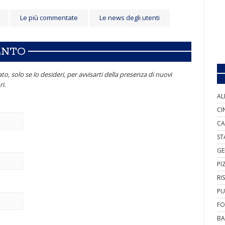
Le più commentate
Le news degli utenti
ENTO
to, solo se lo desideri, per avvisarti della presenza di nuovi
i.
AL
CI
CA
ST
GE
PI
RI
PU
FO
BA