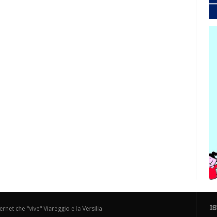
I
ternet che "vive" Viareggio e la Versilia