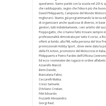
quest’anno. Siamo partiti con la scuola nel 2014,
che raddoppiato, segno che l’idea è più che buon
David Philippaerts, Campione del Mondo Motocro
migliorarci. Stiamo già programmando la terza ed
di organizzare anche qualcosa di diverso, in base a
genitori, tutti indistintamente, i veri artefici del 
Pioppogatto, che ci hanno fatto trovare sempre in o
professionalità dimostrata per tutto il corso, a Ricc
offerti ai bimbi, alla FMI, nella persona del Vice P
promozionali Hobby Sport , dove viene data la pos
della FX Action, promotore del Motocross in Italia,
Philippaerts e Pietro Pardini dell’Officina Centromo
Ed ecco i nominativi dei ragazzi in ordine alfabetic
Azzarello Maicol;
Bemi Davide;
Biancalana Fabio;
Ceccarelli Mattia;
Cresci Samuele;
D’Arliano Cristian;
Filiè Edoardo;
Fruzzetti Alessandro;
Giorgi Raul;