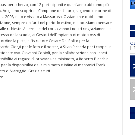
 quasi per scherzo, con 12 partecipanti e quest’anno abbiamo più
a. Vogliamo scoprire il Campione del futuro, seguendo le orme di
ss 2008, nato e vissuto a Massarosa. Ovviamente dobbiamo
izione, sempre da farsi nel periodo estivo, ma possiamo pensare
lle richieste. Al termine del corso vanno i nostri ringraziamenti: ai
successo della scuola, ai Gestori dell’impianto di motocross di
rdine la pista, all’istruttore Cesare Del Polito per la
C
ardo Giorgi per le foto e il poster, a Silvio Picheda per i cappellini
residente Avv. Giovanni Copioli, per la collaborazione con i corsi
sibilità ai ragazzi di provare una minimoto, a Roberto Bianchini
 per la disponibilità delle minimoto e infine ai meccanici Frank
to di Viareggio. Grazie a tutti.
o: