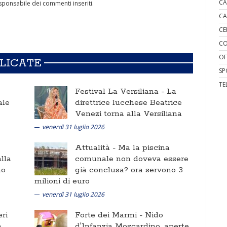
CA
ponsabile dei commenti inseriti.
CA
CE
CO
OF
BLICATE
SP
TE
Festival La Versiliana -
La
ale
direttrice lucchese Beatrice
Venezi torna alla Versiliana
venerdì 31 luglio 2026
Attualità -
Ma la piscina
lla
comunale non doveva essere
no
già conclusa? ora servono 3
milioni di euro
venerdì 31 luglio 2026
ri
Forte dei Marmi -
Nido
a
d'Infanzia Moscardino, aperte