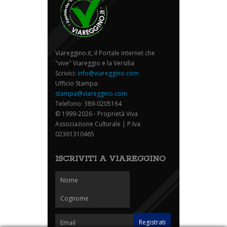
Viareggino.it, il Portale internet che
"vive" Viareggio e la Versilia
Scrivici:
info@viareggino.com
Ufficio Stampa:
stampa@viareggino.com
Telefono: 389-0205164
© 1999-2026 - Proprietà Viva
Associazione Culturale | P.Iva
02361310465
ISCRIVITI A VIAREGGINO