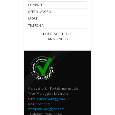
COMPUTER
OFFRO LAVORO
SPORT
TELEFONIA
INSERISCI IL TUO
ANNUNCIO
Viareggino.it, il Portale internet che
"vive" Viareggio e la Versilia
Scrivici:
info@viareggino.com
Ufficio Stampa:
stampa@viareggino.com
Telefono: 389-0205164