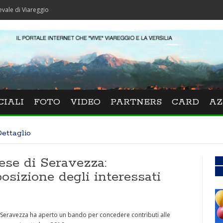
areggio
CIALI
FOTO
VIDEO
PARTNERS
CARD
AZ
ettaglio
ese di Seravezza:
sizione degli interessati
Seravezza ha aperto un bando per concedere contributi alle