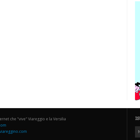
I
ternet che "vive" Viareggio e la Versilia
.com
iareggino.com