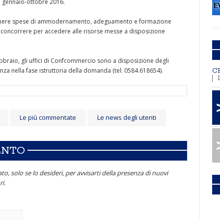
do gennaio-ottobre 2016.
tenere spese di ammodernamento, adeguamento e formazione
o concorrere per accedere alle risorse messe a disposizione
bbraio, gli uffici di Confcommercio sono a disposizione degli
nza nella fase istruttoria della domanda (tel: 0584.618654).
C
Le più commentate
Le news degli utenti
ENTO
to, solo se lo desideri, per avvisarti della presenza di nuovi
i.