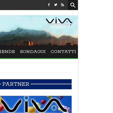
Festival La Versiliana - La direttrice lucchese Beatrice Venezi
IENDE
SONDAGGI
CONTATTI
PARTNER