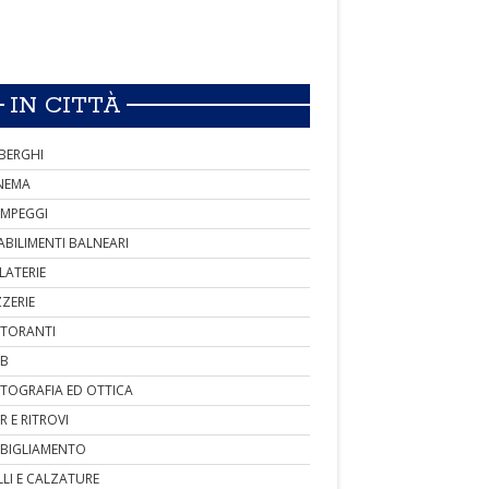
IN CITTÀ
BERGHI
NEMA
MPEGGI
ABILIMENTI BALNEARI
LATERIE
ZZERIE
STORANTI
B
TOGRAFIA ED OTTICA
R E RITROVI
BIGLIAMENTO
LLI E CALZATURE