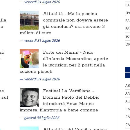
venerdì 31 luglio 2026
PA
SP
Attualità -
Ma la piscina
lla
comunale non doveva essere
PA
no
già conclusa? ora servono 3
FA
milioni di euro
SC
venerdì 31 luglio 2026
OR
ri
Forte dei Marmi -
Nido
a
d'Infanzia Moscardino, aperte
le iscrizioni per 2 posti nella
sezione piccoli
venerdì 31 luglio 2026
AB
ne
Festival La Versiliana -
AN
i sul
Domani Paolo del Debbio
AU
introdurrà Enzo Manes:
CA
impresa, filantropia e bene comune
CA
giovedì 30 luglio 2026
CA
Attualità -
Al Versilia ancora