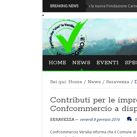
Carnevale - Nominata la nuova Fondazione Carnevale di Vi
BREAKING NEWS
HOME
NEWS
EVENTI
SPE
Sei qui:
Home
/
News
/
Seravezza
/
D
Contributi per le impr
Confcommercio a dispo
venerdì 8 gennaio 2016
0
SERAVEZZA
Confcommercio Versilia informa che il Comune di 