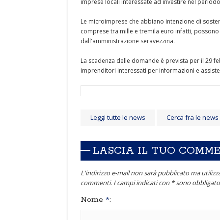
imprese locali interessate ad investire nel perio
Le microimprese che abbiano intenzione di sos
comprese tra mille e tremila euro infatti, posson
dall'amministrazione seravezzina.
La scadenza delle domande è prevista per il 29 fe
imprenditori interessati per informazioni e assiste
Leggi tutte le news
Cerca fra le news
LASCIA IL TUO COMM
L'indirizzo e-mail non sarà pubblicato ma utilizza
commenti. I campi indicati con * sono obbligator
Nome
*
: