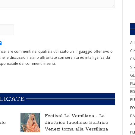
AL
CI
cancellare commenti nei quali sia utilizzato un linguaggio offensivo o
he le discussioni siano affrontate con serenità ed intelligenza da
CA
ponsabile dei commenti inseriti.
ST
GE
PI
RI
BLICATE
PU
FO
Festival La Versiliana -
La
BA
ale
direttrice lucchese Beatrice
AB
Venezi torna alla Versiliana
PE