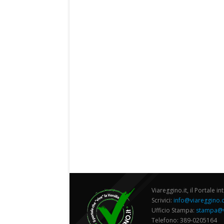
Viareggino.it, il Portale in
Scrivici:
info@viareggino
Ufficio Stampa:
stampa@v
Telefono: 389-0205164