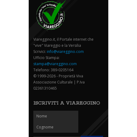
Viareggino.it, il Portale internet che
"vive" Viareggio e la Versilia
Scrivici:
info@viareggino.com
Ufficio Stampa:
stampa@viareggino.com
Telefono: 389-0205164
© 1999-2026 - Proprietà Viva
Associazione Culturale | P.Iva
02361310465
ISCRIVITI A VIAREGGINO