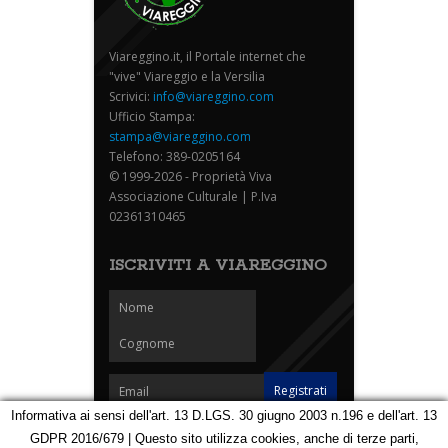
Viareggino.it, il Portale internet che
"vive" Viareggio e la Versilia
Scrivici:
info@viareggino.com
Ufficio Stampa:
stampa@viareggino.com
Telefono: 389-0205164
© 1999-2026 - Proprietà Viva
Associazione Culturale | P.Iva
02361310465
ISCRIVITI A VIAREGGINO
Informativa ai sensi dell'art. 13 D.LGS. 30 giugno 2003 n.196 e dell'art. 13
GDPR 2016/679 | Questo sito utilizza cookies, anche di terze parti,