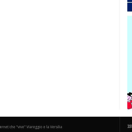
I
ternet che "vive" Viareggio e la Versilia