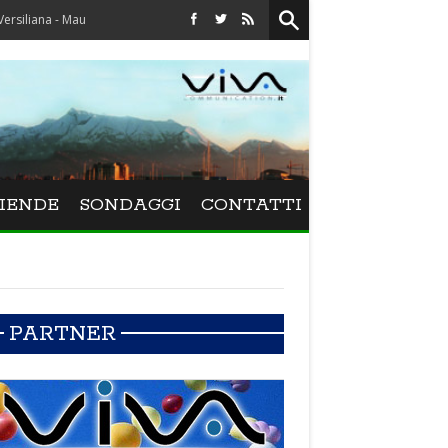
- Maurizio Schweizer porta alla Versiliana il mito di Adriano Celentano
IENDE
SONDAGGI
CONTATTI
PARTNER