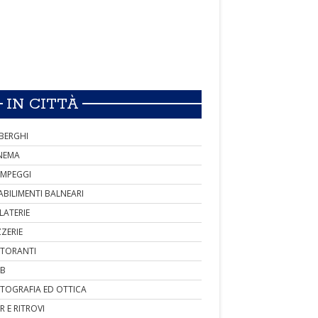
IN CITTÀ
BERGHI
NEMA
MPEGGI
ABILIMENTI BALNEARI
LATERIE
ZZERIE
STORANTI
B
TOGRAFIA ED OTTICA
R E RITROVI