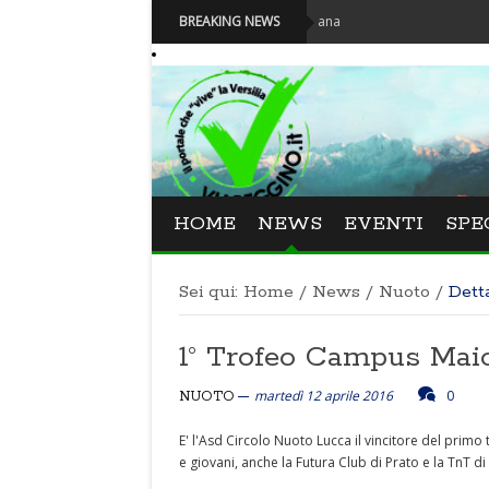
e lucchese Beatrice Venezi torna alla Versiliana
BREAKING NEWS
HOME
NEWS
EVENTI
SPE
Sei qui:
Home
/
News
/
Nuoto
/
Dett
1° Trofeo Campus Mai
martedì 12 aprile 2016
0
NUOTO
E' l'Asd Circolo Nuoto Lucca il vincitore del prim
e giovani, anche la Futura Club di Prato e la TnT di