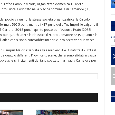
ile “Trofeo Campus Maior”, organizzato domenica 10 aprile
 Nuoto Lucca e ospitato nella piscina comunale di Camaiore (LU).
 del podio va quindi la stessa società organizzatrice, la Circolo
ferma a 592,5 punti mentre i 417 punti della Tnt Empoli le valgono il
 Carrara (304,5 punti), quinto posto per l'Azzurra Prato (206,5
 punti). A chiudere la classifica il Nuoto Camaiore 88 (53 punti) e la
C
li atleti che si sono contraddistinti per le loro prestazioni in vasca.
ampus Maior, riservata agli esordienti A e B, nati tra il 2003 e il
i da quattro differenti Province toscane, che si sono sfidati in vasca
 applausi e gli incitamenti dei tanti spettatori arrivati a Camaiore per