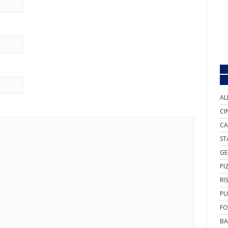
AL
CI
CA
ST
GE
PI
RI
PU
FO
BA