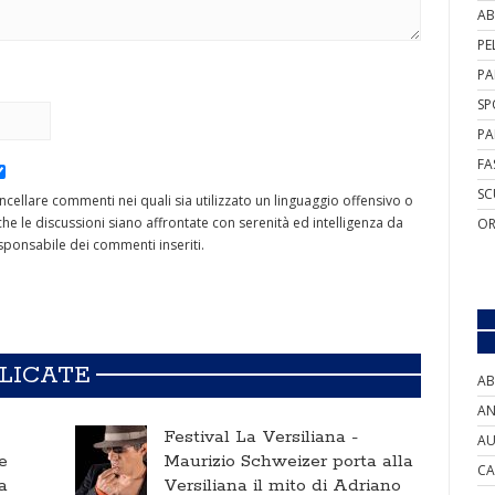
AB
PE
PA
SP
PA
FA
SC
cancellare commenti nei quali sia utilizzato un linguaggio offensivo o
he le discussioni siano affrontate con serenità ed intelligenza da
OR
ponsabile dei commenti inseriti.
BLICATE
AB
AN
Festival La Versiliana -
AU
e
Maurizio Schweizer porta alla
CA
a
Versiliana il mito di Adriano