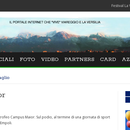
Festival La Versiliana 
CIALI
FOTO
VIDEO
PARTNERS
CARD
AZ
aglio
or
o trofeo Campus Maior. Sul podio, al termine di una giornata di sport
 Empoli.