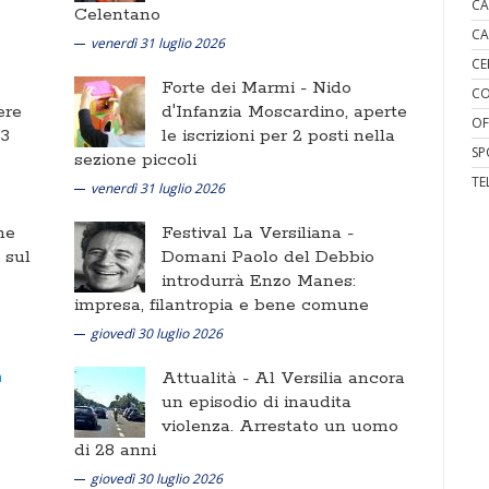
CA
Celentano
CA
venerdì 31 luglio 2026
CE
Forte dei Marmi -
Nido
CO
ere
d'Infanzia Moscardino, aperte
OF
 3
le iscrizioni per 2 posti nella
SP
sezione piccoli
TE
venerdì 31 luglio 2026
ne
Festival La Versiliana -
i sul
Domani Paolo del Debbio
introdurrà Enzo Manes:
impresa, filantropia e bene comune
giovedì 30 luglio 2026
Attualità -
Al Versilia ancora
un episodio di inaudita
violenza. Arrestato un uomo
di 28 anni
giovedì 30 luglio 2026