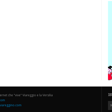
I
ternet che "vive" Viareggio e la Versilia
.com
iareggino.com