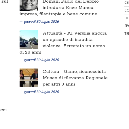
i sul
Domani Paolo del Debbio
CE
introdurrà Enzo Manes:
CO
impresa, filantropia e bene comune
OF
giovedì 30 luglio 2026
SP
Attualità -
Al Versilia ancora
TE
un episodio di inaudita
violenza. Arrestato un uomo
di 28 anni
giovedì 30 luglio 2026
Cultura -
Gamc, riconosciuta
Museo di rilevanza Regionale
per altri 3 anni
giovedì 30 luglio 2026
cci