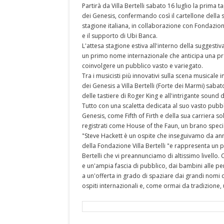
Partirà da Villa Bertelli sabato 16 luglio la prima 
dei Genesis, confermando così il cartellone della sto
stagione italiana, in collaborazione con Fondazio
e il supporto di Ubi Banca.
L'attesa stagione estiva all'interno della suggestiva
un primo nome internazionale che anticipa una pro
coinvolgere un pubblico vasto e variegato.
Tra i musicisti più innovativi sulla scena musicale 
dei Genesis a Villa Bertelli (Forte dei Marmi) saba
delle tastiere di Roger King e all'intrigante sound
Tutto con una scaletta dedicata al suo vasto pubbli
Genesis, come Fifth of Firth e della sua carriera s
registrati come House of the Faun, un brano speci
"Steve Hackett è un ospite che inseguivamo da anni
della Fondazione Villa Bertelli "e rappresenta un
Bertelli che vi preannunciamo di altissimo livello. 
e un'ampia fascia di pubblico, dai bambini alle pe
a un'offerta in grado di spaziare dai grandi nomi d
ospiti internazionali e, come ormai da tradizione, 