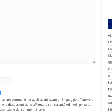
AL
CI
CA
ST
GE
PI
RI
PU
FO
BA
cancellare commenti nei quali sia utilizzato un linguaggio offensivo o
AB
he le discussioni siano affrontate con serenità ed intelligenza da
ponsabile dei commenti inseriti.
PE