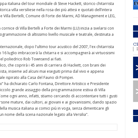
tappa italiana del tour mondiale di Steve Hackett, storico chitarrista
rica villa versiliese nella rosa dei più attesi e quotati dell’intera
ne Villa Bertelli, Comune di Forte dei Marmi, AD Management e LEG,
 cornice di Villa Bertelli a Forte dei Marmi (LU) inizia a svelarsi con
grammazione di altissimo livello musicale e teatrale, destinata a
C
internazionale, dopo l'ultimo tour acustico del 2007, l'ex chitarrista
to 16 luglio imbraccerà la chitarra e si accompagnerà ai virtuosismi
 del poliedrico Rob Townsend ai fiati.
co, che coprirà i 45 anni di carriera di Hackett, con brani dei
olista, insieme ad alcuni mai eseguiti prima dal vivo e appena
ale ispirato alla Casa del Fauno di Pompei.
" ha dichiarato Carlo Fontana, Direttore Artistico e Presidente
 piccolo grande assaggio della programmazione estiva di Villa
Come ogni anno, infatti, stiamo cercando di accontentare tutti i gusti
rsone mature, dai cultori, ai giovani e ai giovanissimi, dando spazio
ella musica italiana ai comici più in voga, senza dimenticare gli
un nome della scena nazionale legato alla Versilia".