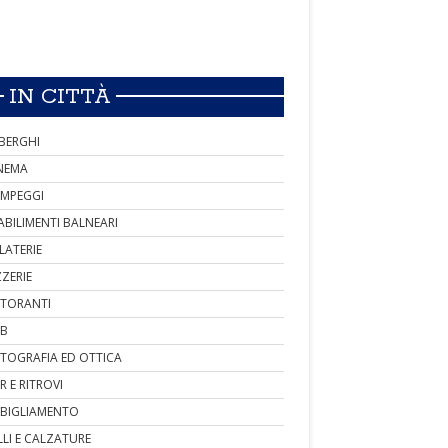
IN CITTÀ
BERGHI
NEMA
MPEGGI
ABILIMENTI BALNEARI
LATERIE
ZZERIE
STORANTI
B
TOGRAFIA ED OTTICA
R E RITROVI
BIGLIAMENTO
LLI E CALZATURE