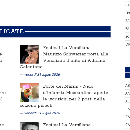
PA
SP
PA
FA
BLICATE
SC
OR
Festival La Versiliana -
e
Maurizio Schweizer porta alla
a
Versiliana il mito di Adriano
Celentano
venerdì 31 luglio 2026
AB
Forte dei Marmi -
Nido
ere
d'Infanzia Moscardino, aperte
AN
 3
le iscrizioni per 2 posti nella
AU
sezione piccoli
CA
venerdì 31 luglio 2026
CA
ne
Festival La Versiliana -
CA