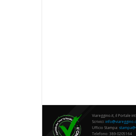
Viareggino.it, il Portale in
Scrivici:
info@viareggino
Ufficio Stampa:
stampa@v
Telefono: 389-0205164