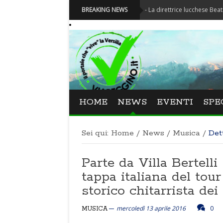
Festival La Versiliana - La direttrice lucchese Beatrice Vene
BREAKING NEWS
HOME
NEWS
EVENTI
SPE
Sei qui:
Home
/
News
/
Musica
/
Det
Parte da Villa Bertell
tappa italiana del tou
storico chitarrista de
mercoledì 13 aprile 2016
0
MUSICA