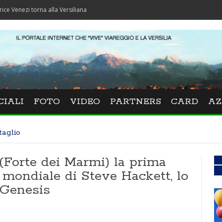
zi torna alla Versiliana
CIALI
FOTO
VIDEO
PARTNERS
CARD
AZ
taglio
i (Forte dei Marmi) la prima
r mondiale di Steve Hackett, lo
i Genesis