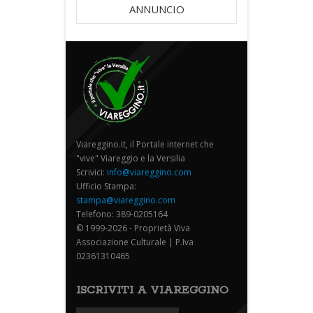
ANNUNCIO
Viareggino.it, il Portale internet che
"vive" Viareggio e la Versilia
Scrivici:
info@viareggino.com
Ufficio Stampa:
stampa@viareggino.com
Telefono: 389-0205164
© 1999-2026 - Proprietà Viva
Associazione Culturale | P.Iva
02361310465
ISCRIVITI A VIAREGGINO