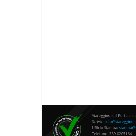
Viareggino.it, il Portale in
Scrivici:
info@viareggino
Ufficio Stampa:
stampa@v
Telefono: 389-0205164