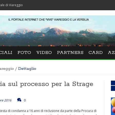
areggio
CIALI
FOTO
VIDEO
PARTNERS
CARD
AZ
areggio
/
Dettaglio
lia sul processo per la Strage
bre 2016
0
iesta di condanna a 16 anni di reclusione da parte della Procura di