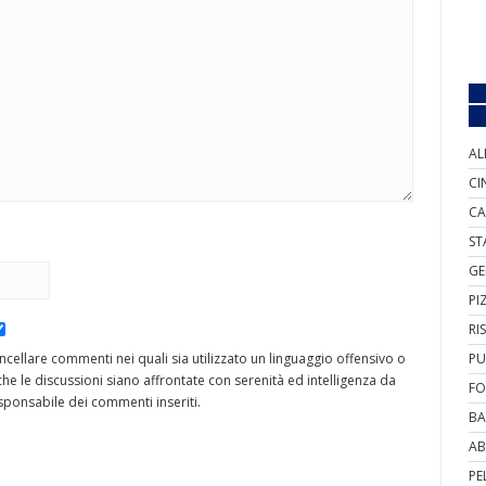
AL
CI
CA
ST
GE
PI
RI
cancellare commenti nei quali sia utilizzato un linguaggio offensivo o
PU
he le discussioni siano affrontate con serenità ed intelligenza da
FO
ponsabile dei commenti inseriti.
BA
AB
PE