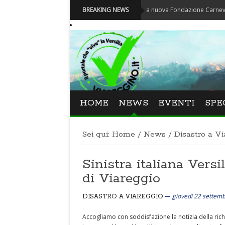
Carnevale - Nominata la nuova Fondazione Carnevale di Vi
BREAKING NEWS
HOME
NEWS
EVENTI
SPE
Sei qui:
Home
/
News
/
Disastro a Vi
Sinistra italiana Versi
di Viareggio
giovedì 22 settem
DISASTRO A VIAREGGIO
Accogliamo con soddisfazione la notizia della rich