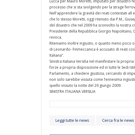
Lucca per Mauro Moretti, imputato per disastro fe
processo che si sta svolgendo per la strage ferrovi
Nell'apprendere la gravità dei reati contestati all 
che lo stesso Moretti, oggi ritenuto dai P.M., Gi
del disastro che nel 2009 ha sconvolto la nostra ci
Presidente della Repubblica Giorgio Napolitano, C
revoca.
Riteniamo inoltre ingiusto, o quanto meno poco op
di Leonardo- Finmeccanica è accusato di reati così g
Italiana”.
Sinistra Italiana Versilia nel manifestare la propria 
forze a propria disposizione ed in tutte le Sedi Ist
Parlamento, a chiedere giustizia, cercando di impe
non solo sarebbe vissuta come l’ennesima ingiusti
quello vissuto la notte del 29 giungo 2009.
SINISTRA ITALIANA VERSILIA
Leggi tutte le news
Cerca fra le news