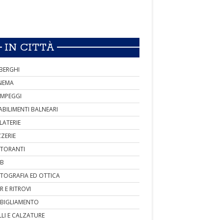
IN CITTÀ
BERGHI
NEMA
MPEGGI
ABILIMENTI BALNEARI
LATERIE
ZZERIE
STORANTI
B
TOGRAFIA ED OTTICA
R E RITROVI
BIGLIAMENTO
LLI E CALZATURE