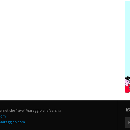
I
ternet che "vive" Viareggio e la Versilia
.com
iareggino.com