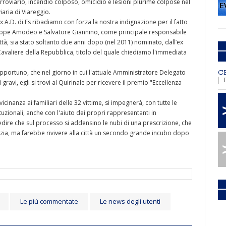
rroviario, incendio colposo, omicidio e lesioni plurime colpose nel
aria di Viareggio.
ex A.D. di Fs ribadiamo con forza la nostra indignazione per il fatto
useppe Amodeo e Salvatore Giannino, come principale responsabile
ttà, sia stato soltanto due anni dopo (nel 2011) nominato, dall’ex
avaliere della Repubblica, titolo del quale chiediamo l'immediata
portuno, che nel giorno in cui l'attuale Amministratore Delegato
C
ravi, egli si trovi al Quirinale per ricevere il premio "Eccellenza
vicinanza ai familiari delle 32 vittime, si impegnerà, con tutte le
ituzionali, anche con l'aiuto dei propri rappresentanti in
dire che sul processo si addensino le nubi di una prescrizione, che
zia, ma farebbe rivivere alla città un secondo grande incubo dopo
Le più commentate
Le news degli utenti