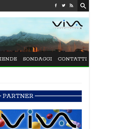
Festival La Versiliana - La direttrice lucchese Beatrice Venezi
IENDE
SONDAGGI
CONTATTI
PARTNER