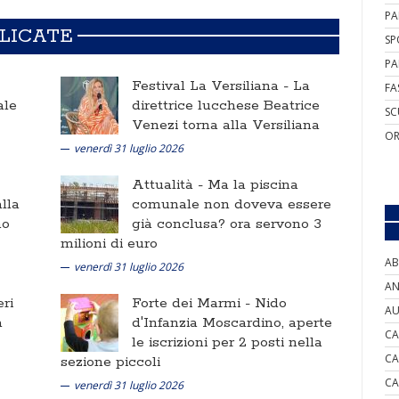
PA
BLICATE
SP
PA
Festival La Versiliana -
La
FA
ale
direttrice lucchese Beatrice
SC
Venezi torna alla Versiliana
OR
venerdì 31 luglio 2026
Attualità -
Ma la piscina
lla
comunale non doveva essere
no
già conclusa? ora servono 3
milioni di euro
AB
venerdì 31 luglio 2026
AN
ri
Forte dei Marmi -
Nido
AU
a
d'Infanzia Moscardino, aperte
CA
le iscrizioni per 2 posti nella
CA
sezione piccoli
CA
venerdì 31 luglio 2026