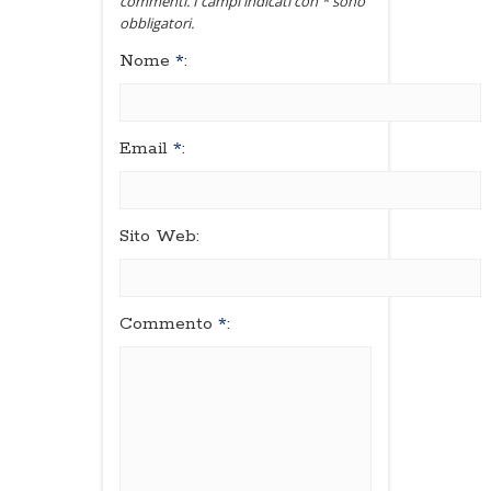
commenti. I campi indicati con * sono
obbligatori.
Nome
*
:
Email
*
:
Sito Web:
Commento
*
: