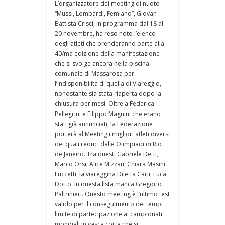
L’organizzatore del meeting di nuoto
“Mussi, Lombardi, Femiano”, Giovan
Battista Crisci, in programma dal 18 al
20 novembre, ha reso noto l’elenco
degli atleti che prenderanno parte alla
40/ma edizione della manifestazione
che si svolge ancora nella piscina
comunale di Massarosa per
l’indisponibilità di quella di Viareggio,
nonostante sia stata riaperta dopo la
chiusura per mesi. Oltre a Federica
Pellegrini e Filippo Magnini che erano
stati già annunciati, la Federazione
porterà al Meeting i migliori atleti diversi
dei quali reduci dalle Olimpiadi di Rio
de Janeiro. Tra questi Gabriele Detti,
Marco Orsi, Alice Mizzau, Chiara Masini
Luccetti, la viareggina Diletta Carli, Luca
Dotto. In questa lista manca Gregorio
Paltrinieri. Questo meeting è l’ultimo test
valido per il conseguimento dei tempi
limite di partecipazione ai campionati
mondiali in vasca corta che si