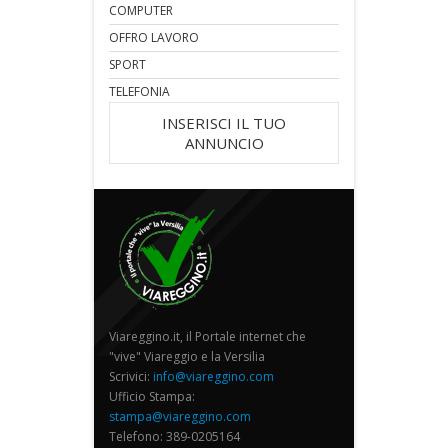
COMPUTER
OFFRO LAVORO
SPORT
TELEFONIA
INSERISCI IL TUO
ANNUNCIO
Viareggino.it, il Portale internet che
"vive" Viareggio e la Versilia
Scrivici:
info@viareggino.com
Ufficio Stampa:
stampa@viareggino.com
Telefono: 389-0205164