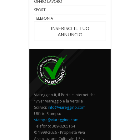
OFFRO LAVORO
SPORT
TELEFONIA
INSERISCI IL TUO
ANNUNCIO
Viareggino.it, il Portale internet che
"vive" Viareggio e la Versilia
Scrivici:
info@viareggino.com
Ufficio Stampa:
stampa@viareggino.com
Telefono: 389-0205164
© 1999-2026 - Proprietà Viva
Associazione Culturale | P.Iva