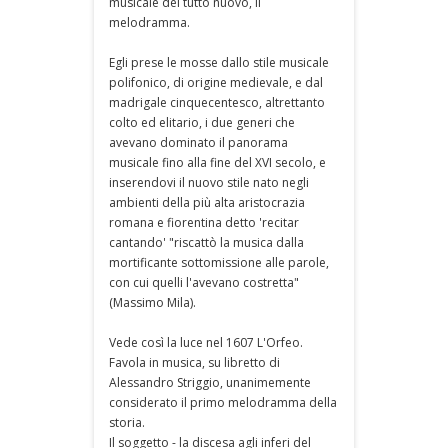
musicale del tutto nuovo, il
melodramma.
Egli prese le mosse dallo stile musicale
polifonico, di origine medievale, e dal
madrigale cinquecentesco, altrettanto
colto ed elitario, i due generi che
avevano dominato il panorama
musicale fino alla fine del XVI secolo, e
inserendovi il nuovo stile nato negli
ambienti della più alta aristocrazia
romana e fiorentina detto 'recitar
cantando' "riscattò la musica dalla
mortificante sottomissione alle parole,
con cui quelli l'avevano costretta"
(Massimo Mila).
Vede così la luce nel 1607 L'Orfeo.
Favola in musica, su libretto di
Alessandro Striggio, unanimemente
considerato il primo melodramma della
storia.
Il soggetto - la discesa agli inferi del