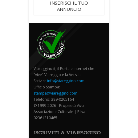
INSERISCI IL TUO
ANNUNCIO
Viareggino.it, il Portale internet che
"vive" Viareggio e la Versilia
Scrivici:
info@viareggino.com
Ufficio Stampa:
stampa@viareggino.com
Telefono: 389-0205164
© 1999-2026 - Proprietà Viva
Associazione Culturale | P.Iva
02361310465
ISCRIVITI A VIAREGGINO