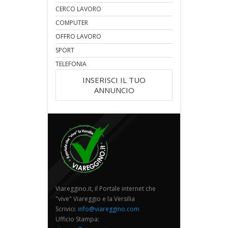
CERCO LAVORO
COMPUTER
OFFRO LAVORO
SPORT
TELEFONIA
INSERISCI IL TUO
ANNUNCIO
Viareggino.it, il Portale internet che
"vive" Viareggio e la Versilia
Scrivici:
info@viareggino.com
Ufficio Stampa: