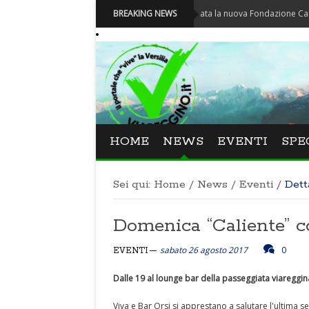
Carnevale - Nominata la nuova Fondazione Carnevale di 
BREAKING NEWS
HOME
NEWS
EVENTI
SPE
Sei qui:
Home
/
News
/
Eventi
/
Dett
Domenica “Caliente” c
sabato 26 agosto 2017
0
EVENTI
Dalle 19 al lounge bar della passeggiata viaregg
Viva e Bar Orsi si apprestano a salutare l'ultima 