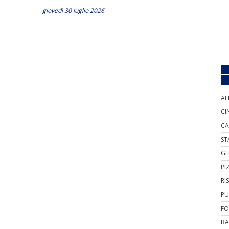
giovedì 30 luglio 2026
AL
CI
CA
ST
GE
PI
RI
PU
FO
BA