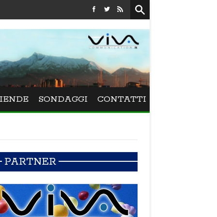
Festival La Versiliana - La direttrice lucchese Beatrice Vene
IENDE
SONDAGGI
CONTATTI
PARTNER