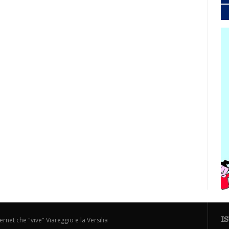
I
ternet che "vive" Viareggio e la Versilia