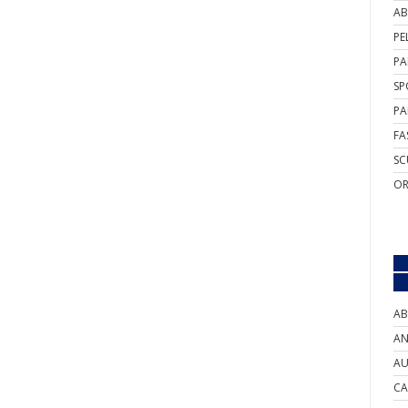
AB
PE
PA
SP
PA
FA
SC
OR
AB
AN
AU
CA