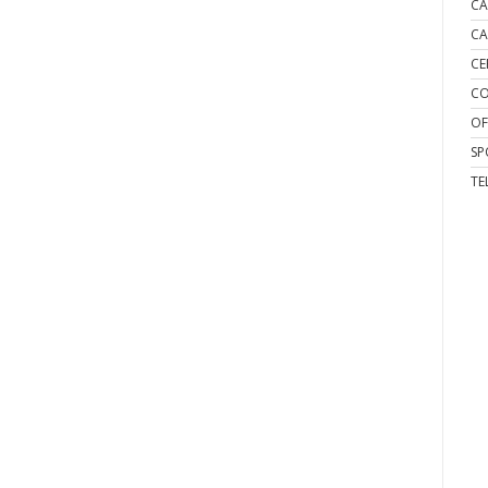
CA
CA
CE
CO
OF
SP
TE