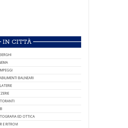
IN CITTÀ
BERGHI
NEMA
MPEGGI
ABILIMENTI BALNEARI
LATERIE
ZZERIE
STORANTI
B
TOGRAFIA ED OTTICA
R E RITROVI