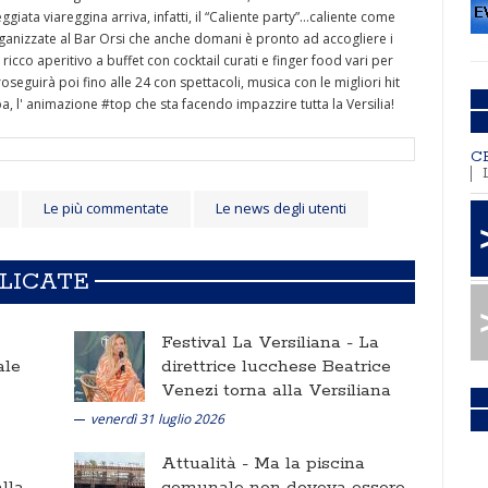
ata viareggina arriva, infatti, il “Caliente party”...caliente come
rganizzate al Bar Orsi che anche domani è pronto ad accogliere i
ricco aperitivo a buffet con cocktail curati e finger food vari per
roseguirà poi fino alle 24 con spettacoli, musica con le migliori hit
 l' animazione #top che sta facendo impazzire tutta la Versilia!
C
Le più commentate
Le news degli utenti
BLICATE
Festival La Versiliana -
La
ale
direttrice lucchese Beatrice
Venezi torna alla Versiliana
venerdì 31 luglio 2026
Attualità -
Ma la piscina
lla
comunale non doveva essere