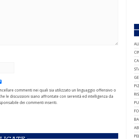
AL
CI
CA
ST
GE
PI
cancellare commenti nei quali sia utilizzato un linguaggio offensivo o
RI
he le discussioni siano affrontate con serenità ed intelligenza da
ponsabile dei commenti inseriti.
PU
FO
BA
AB
PE