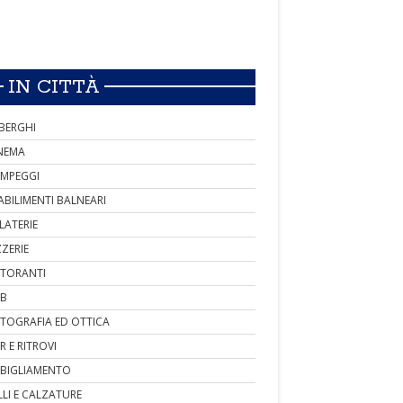
IN CITTÀ
BERGHI
NEMA
MPEGGI
ABILIMENTI BALNEARI
LATERIE
ZZERIE
STORANTI
B
TOGRAFIA ED OTTICA
R E RITROVI
BIGLIAMENTO
LLI E CALZATURE