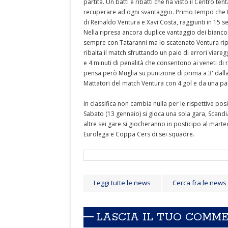
partita. Un batti e ribatti che ha visto il Centro te
recuperare ad ogni svantaggio. Primo tempo che t
di Reinaldo Ventura e Xavi Costa, raggiunti in 15 s
Nella ripresa ancora duplice vantaggio dei biancon
sempre con Tataranni ma lo scatenato Ventura ripor
ribalta il match sfruttando un paio di errori viare
e 4 minuti di penalità che consentono ai veneti di r
pensa però Muglia su punizione di prima a 3' dalla 
Mattatori del match Ventura con 4 gol e da una par
In classifica non cambia nulla per le rispettive po
Sabato (13 gennaio) si gioca una sola gara, Scandi
altre sei gare si giocheranno in posticipo al marte
Eurolega e Coppa Cers di sei squadre.
Leggi tutte le news
Cerca fra le news
LASCIA IL TUO COMM