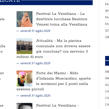
BLICATE
PA
SP
Festival La Versiliana -
La
PA
ale
direttrice lucchese Beatrice
Venezi torna alla Versiliana
FA
SC
venerdì 31 luglio 2026
OR
Attualità -
Ma la piscina
lla
comunale non doveva essere
no
già conclusa? ora servono 3
milioni di euro
venerdì 31 luglio 2026
AB
ri
Forte dei Marmi -
Nido
a
d'Infanzia Moscardino, aperte
AN
le iscrizioni per 2 posti nella
AU
sezione piccoli
CA
venerdì 31 luglio 2026
CA
CA
ne
Festival La Versiliana -