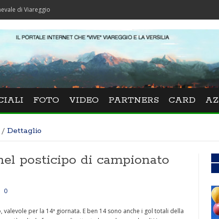
iareggio
CIALI
FOTO
VIDEO
PARTNERS
CARD
AZ
/
Dettaglio
) nel posticipo di campionato
0
 valevole per la 14ª giornata. E ben 14 sono anche i gol totali della