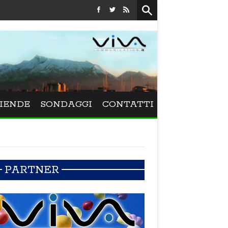
Festival La Versiliana - La direttrice lucchese Beatrice Venez
IENDE
SONDAGGI
CONTATTI
PARTNER