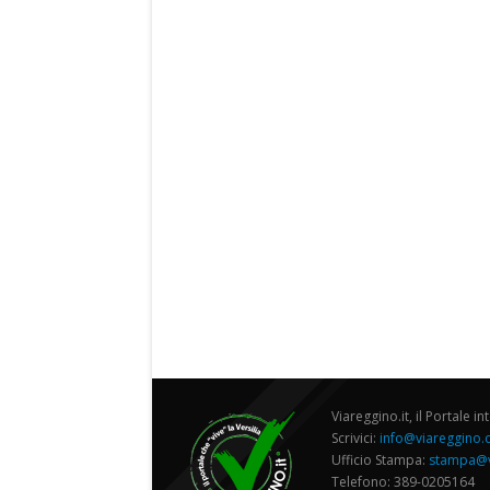
Viareggino.it, il Portale in
Scrivici:
info@viareggino
Ufficio Stampa:
stampa@v
Telefono: 389-0205164