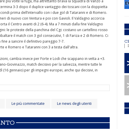
ntare più volte la fuga, ma altrettanto brava la squadra di Vanzo a
ermina 3-3 dopo il duplice vantaggio dei toscani con la doppietta
econdi prima dell’intervallo con i due gol di Tataranni e di Romero.
eri di nuovo con Ventura e poi con Gavioli. Il Valdagno accorcia
ta il Centro avanti di 2 (6-4). Ma a 7 minuti dalla fine Valdagno
ggini: le proteste della panchina del Cgc costano un cartellino rosso
ibaltare il match con 3 gol consecutivi, 1 di Fariza e 2 di Romero. Ci
fine a sancire il definitivo pareggio 7-7.
C
te e Romero e Tataranni con 3 a testa dall'altra.
sizioni, cambia invece per Forte e Lodi che scappano in vetta a +3.
ano-Giovinazzo, match decisivo per la salvezza, mentre tutte le
dì (16 gennaio) per gli impegni europei, anche qui decisivi, in
Le più commentate
Le news degli utenti
ENTO