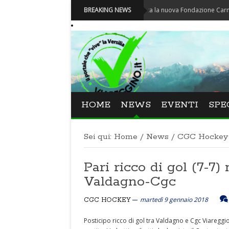
Carnevale - Nominata la nuova Fondazione Carnevale di V
BREAKING NEWS
HOME
NEWS
EVENTI
SPE
Sei qui:
Home
/
News
/
CGC Hockey
Pari ricco di gol (7-7
Valdagno-Cgc
martedì 9 gennaio 2018
CGC HOCKEY
Posticipo ricco di gol tra Valdagno e Cgc Viareggio,