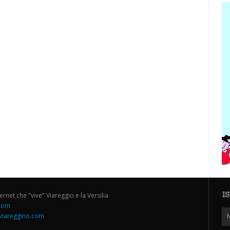
I
ternet che "vive" Viareggio e la Versilia
.com
iareggino.com