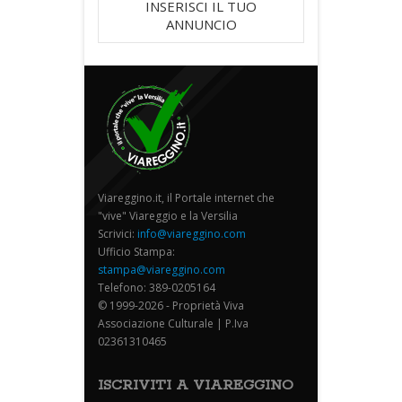
INSERISCI IL TUO
ANNUNCIO
Viareggino.it, il Portale internet che
"vive" Viareggio e la Versilia
Scrivici:
info@viareggino.com
Ufficio Stampa:
stampa@viareggino.com
Telefono: 389-0205164
© 1999-2026 - Proprietà Viva
Associazione Culturale | P.Iva
02361310465
ISCRIVITI A VIAREGGINO