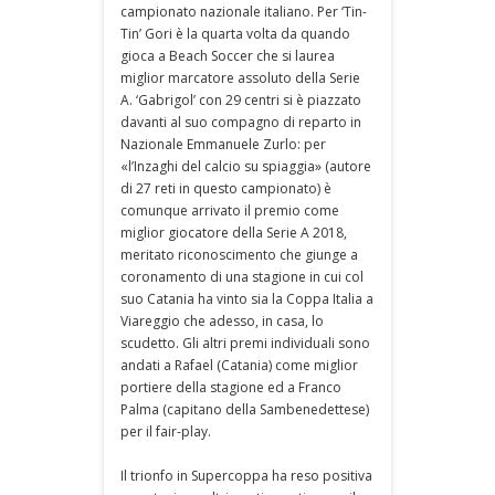
campionato nazionale italiano. Per ‘Tin-
Tin’ Gori è la quarta volta da quando
gioca a Beach Soccer che si laurea
miglior marcatore assoluto della Serie
A. ‘Gabrigol’ con 29 centri si è piazzato
davanti al suo compagno di reparto in
Nazionale Emmanuele Zurlo: per
«l’Inzaghi del calcio su spiaggia» (autore
di 27 reti in questo campionato) è
comunque arrivato il premio come
miglior giocatore della Serie A 2018,
meritato riconoscimento che giunge a
coronamento di una stagione in cui col
suo Catania ha vinto sia la Coppa Italia a
Viareggio che adesso, in casa, lo
scudetto. Gli altri premi individuali sono
andati a Rafael (Catania) come miglior
portiere della stagione ed a Franco
Palma (capitano della Sambenedettese)
per il fair-play.
Il trionfo in Supercoppa ha reso positiva