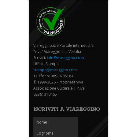
Viareggino.it, il Portale internet che
"vive" Viareggio e la Versilia
Scrivici:
info@viareggino.com
Ufficio Stampa:
stampa@viareggino.com
Telefono: 389-0205164
© 1999-2026 - Proprietà Viva
Associazione Culturale | P.Iva
02361310465
ISCRIVITI A VIAREGGINO