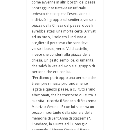
come avvenne in altri borghi del paese.
Sopraggiunse tuttavia un ufficiale
tedesco che sospese l'esecuzione e
indirizzò il gruppo sul sentiero, verso la
piazza della Chiesa del paese, dove li
avrebbe attesi una morte certa. Arrivati
ad un bivio, il soldato li indusse a
scegliere il percorso che scendeva
verso il basso, verso Valdicastello,
invece che condurli alla piazza della
chiesa. Un gesto semplice, di umanità,
che salvò la vita ad Avio e al gruppo di
persone che era con lui.
"Perdiamo purtroppo una persona che
è sempre rimasta profondamente
legata a questo paese, a cui tutti erano
affezionati, che ha trascorso qui tutta la
sua vita - ricorda il Sindaco di Stazzema
Maurizio Verona - E con lui se ne va un
pezzo importante della storia e della
memoria di Sant'Anna di Stazzema".
Il Sindaco, la Giunta ed il Consiglio
comunale, il Museo Storico, il Parco