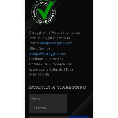
Viareggino.it, il Portale internet che
"vive" Viareggio e la Versilia
Scrivici:
info@viareggino.com
Ufficio Stampa:
stampa@viareggino.com
Telefono: 389-0205164
© 1999-2026 - Proprietà Viva
Associazione Culturale | P.Iva
02361310465
ISCRIVITI A VIAREGGINO