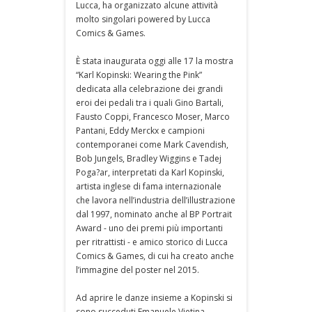
Lucca, ha organizzato alcune attività
molto singolari powered by Lucca
Comics & Games.
È stata inaugurata oggi alle 17 la mostra
“Karl Kopinski: Wearing the Pink”
dedicata alla celebrazione dei grandi
eroi dei pedali tra i quali Gino Bartali,
Fausto Coppi, Francesco Moser, Marco
Pantani, Eddy Merckx e campioni
contemporanei come Mark Cavendish,
Bob Jungels, Bradley Wiggins e Tadej
Poga?ar, interpretati da Karl Kopinski,
artista inglese di fama internazionale
che lavora nell’industria dell’illustrazione
dal 1997, nominato anche al BP Portrait
Award - uno dei premi più importanti
per ritrattisti - e amico storico di Lucca
Comics & Games, di cui ha creato anche
l’immagine del poster nel 2015.
Ad aprire le danze insieme a Kopinski si
sono succeduti Emanuele Vietina