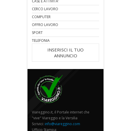
CASE E ATTIVITA'
CERCO LAVORO
COMPUTER
OFFRO LAVORO
SPORT
TELEFONIA
INSERISCI IL TUO
ANNUNCIO
Viareggino.it, il Portale internet che
"vive" Viareggio e la Versilia
Scrivici:
info@viareggino.com
Ufficio Stampa: