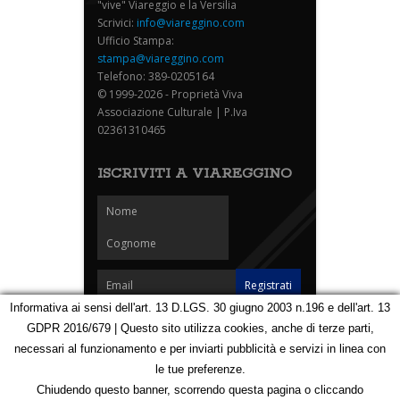
"vive" Viareggio e la Versilia
Scrivici:
info@viareggino.com
Ufficio Stampa:
stampa@viareggino.com
Telefono: 389-0205164
© 1999-2026 - Proprietà Viva
Associazione Culturale | P.Iva
02361310465
ISCRIVITI A VIAREGGINO
Informativa ai sensi dell'art. 13 D.LGS. 30 giugno 2003 n.196 e dell'art. 13
GDPR 2016/679 | Questo sito utilizza cookies, anche di terze parti,
Homepage
Notizie
Speciali
Eventi
Foto Carnevale
necessari al funzionamento e per inviarti pubblicità e servizi in linea con
Foto Viareggino
Partners
Contatti
le tue preferenze.
Privacy e Cookie Policy
Mappa
Chiudendo questo banner, scorrendo questa pagina o cliccando