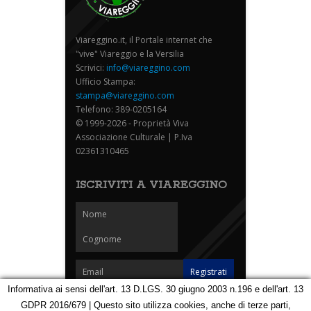
Viareggino.it, il Portale internet che
"vive" Viareggio e la Versilia
Scrivici:
info@viareggino.com
Ufficio Stampa:
stampa@viareggino.com
Telefono: 389-0205164
© 1999-2026 - Proprietà Viva
Associazione Culturale | P.Iva
02361310465
ISCRIVITI A VIAREGGINO
Informativa ai sensi dell'art. 13 D.LGS. 30 giugno 2003 n.196 e dell'art. 13
GDPR 2016/679 | Questo sito utilizza cookies, anche di terze parti,