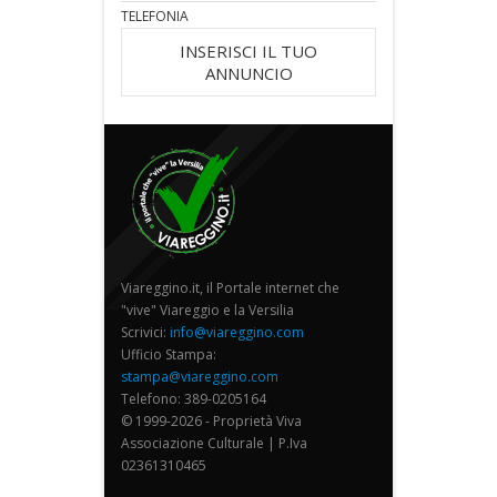
TELEFONIA
INSERISCI IL TUO
ANNUNCIO
Viareggino.it, il Portale internet che
"vive" Viareggio e la Versilia
Scrivici:
info@viareggino.com
Ufficio Stampa:
stampa@viareggino.com
Telefono: 389-0205164
© 1999-2026 - Proprietà Viva
Associazione Culturale | P.Iva
02361310465