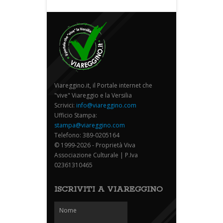
Viareggino.it, il Portale internet che
"vive" Viareggio e la Versilia
Scrivici:
info@viareggino.com
Ufficio Stampa:
stampa@viareggino.com
Telefono: 389-0205164
© 1999-2026 - Proprietà Viva
Associazione Culturale | P.Iva
02361310465
ISCRIVITI A VIAREGGINO