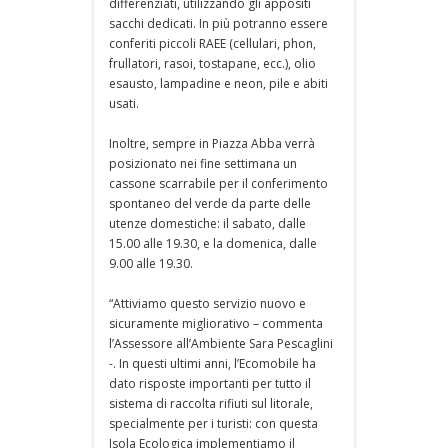
differenziati, utilizzando gli appositi
sacchi dedicati. In più potranno essere
conferiti piccoli RAEE (cellulari, phon,
frullatori, rasoi, tostapane, ecc.), olio
esausto, lampadine e neon, pile e abiti
usati.
Inoltre, sempre in Piazza Abba verrà
posizionato nei fine settimana un
cassone scarrabile per il conferimento
spontaneo del verde da parte delle
utenze domestiche: il sabato, dalle
15.00 alle 19.30, e la domenica, dalle
9.00 alle 19.30.
“Attiviamo questo servizio nuovo e
sicuramente migliorativo – commenta
l’Assessore all’Ambiente Sara Pescaglini
-. In questi ultimi anni, l’Ecomobile ha
dato risposte importanti per tutto il
sistema di raccolta rifiuti sul litorale,
specialmente per i turisti: con questa
Isola Ecologica implementiamo il