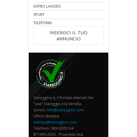
OFFRO LAVORO
SPORT
TELEFONIA
INSERISCI IL TUO
ANNUNCIO
Viareggino.it, il Portale internet che
"vive" Viareggio e la Versilia
Scrivici:
info@viareggino.com
Ufficio Stampa:
stampa@viareggino.com
Telefono: 389-0205164
© 1999-2026 - Proprietà Viva