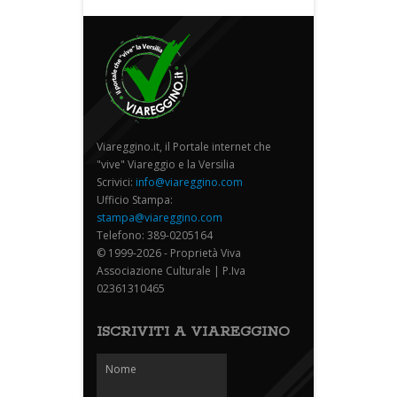
Viareggino.it, il Portale internet che
"vive" Viareggio e la Versilia
Scrivici:
info@viareggino.com
Ufficio Stampa:
stampa@viareggino.com
Telefono: 389-0205164
© 1999-2026 - Proprietà Viva
Associazione Culturale | P.Iva
02361310465
ISCRIVITI A VIAREGGINO