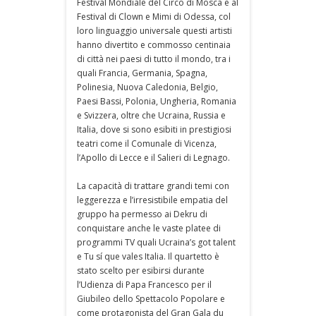
Festival Mondiale del Circo di Mosca e al
Festival di Clown e Mimi di Odessa, col
loro linguaggio universale questi artisti
hanno divertito e commosso centinaia
di città nei paesi di tutto il mondo, tra i
quali Francia, Germania, Spagna,
Polinesia, Nuova Caledonia, Belgio,
Paesi Bassi, Polonia, Ungheria, Romania
e Svizzera, oltre che Ucraina, Russia e
Italia, dove si sono esibiti in prestigiosi
teatri come il Comunale di Vicenza,
l’Apollo di Lecce e il Salieri di Legnago.
La capacità di trattare grandi temi con
leggerezza e l’irresistibile empatia del
gruppo ha permesso ai Dekru di
conquistare anche le vaste platee di
programmi TV quali Ucraina’s got talent
e Tu sí que vales Italia. Il quartetto è
stato scelto per esibirsi durante
l’Udienza di Papa Francesco per il
Giubileo dello Spettacolo Popolare e
come protagonista del Gran Gala du