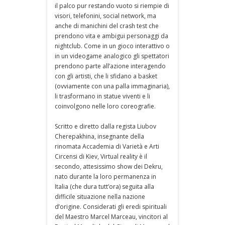
il palco pur restando vuoto si riempie di
visori, telefonini, social network, ma
anche di manichini del crash test che
prendono vita e ambigui personaggi da
nightclub. Come in un gioco interattivo o
in un videogame analogico gli spettatori
prendono parte all’azione interagendo
con gli artisti, che li sfidano a basket
(ovviamente con una palla immaginaria),
li trasformano in statue viventi e li
coinvolgono nelle loro coreografie.
Scritto e diretto dalla regista Liubov
Cherepakhina, insegnante della
rinomata Accademia di Varietà e Arti
Circensi di Kiev, Virtual reality è il
secondo, attesissimo show dei Dekru,
nato durante la loro permanenza in
Italia (che dura tutt’ora) seguita alla
difficile situazione nella nazione
d’origine. Considerati gli eredi spirituali
del Maestro Marcel Marceau, vincitori al