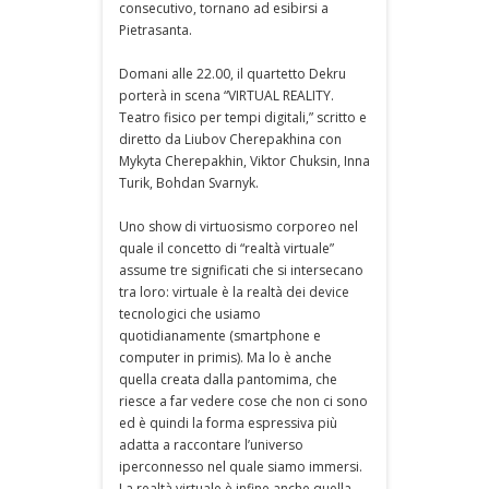
consecutivo, tornano ad esibirsi a
Pietrasanta.
Domani alle 22.00, il quartetto Dekru
porterà in scena “VIRTUAL REALITY.
Teatro fisico per tempi digitali,” scritto e
diretto da Liubov Cherepakhina con
Mykyta Cherepakhin, Viktor Chuksin, Inna
Turik, Bohdan Svarnyk.
Uno show di virtuosismo corporeo nel
quale il concetto di “realtà virtuale”
assume tre significati che si intersecano
tra loro: virtuale è la realtà dei device
tecnologici che usiamo
quotidianamente (smartphone e
computer in primis). Ma lo è anche
quella creata dalla pantomima, che
riesce a far vedere cose che non ci sono
ed è quindi la forma espressiva più
adatta a raccontare l’universo
iperconnesso nel quale siamo immersi.
La realtà virtuale è infine anche quella