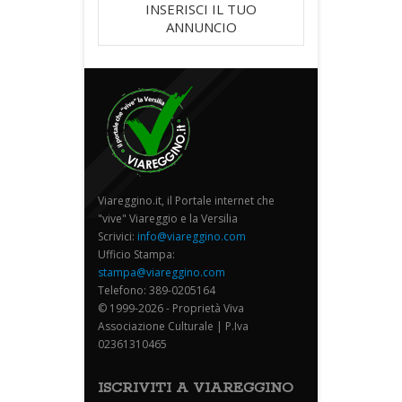
INSERISCI IL TUO
ANNUNCIO
Viareggino.it, il Portale internet che
"vive" Viareggio e la Versilia
Scrivici:
info@viareggino.com
Ufficio Stampa:
stampa@viareggino.com
Telefono: 389-0205164
© 1999-2026 - Proprietà Viva
Associazione Culturale | P.Iva
02361310465
ISCRIVITI A VIAREGGINO