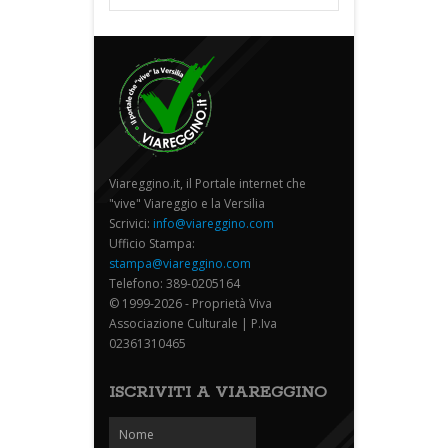
Viareggino.it, il Portale internet che
"vive" Viareggio e la Versilia
Scrivici:
info@viareggino.com
Ufficio Stampa:
stampa@viareggino.com
Telefono: 389-0205164
© 1999-2026 - Proprietà Viva
Associazione Culturale | P.Iva
02361310465
ISCRIVITI A VIAREGGINO