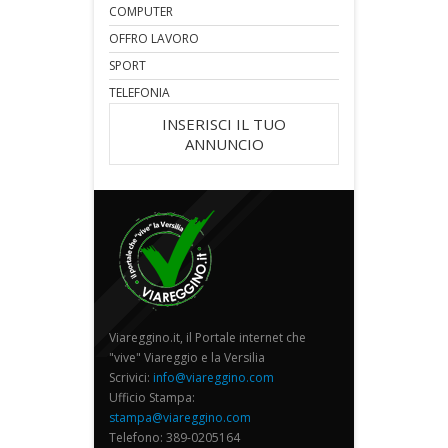
COMPUTER
OFFRO LAVORO
SPORT
TELEFONIA
INSERISCI IL TUO
ANNUNCIO
Viareggino.it, il Portale internet che
"vive" Viareggio e la Versilia
Scrivici:
info@viareggino.com
Ufficio Stampa:
stampa@viareggino.com
Telefono: 389-0205164