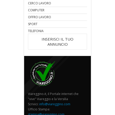
CERCO LAVORO
COMPUTER
OFFRO LAVORO
SPORT
TELEFONIA
INSERISCI IL TUO
ANNUNCIO
Viareggino.it, il Portale internet che
"vive" Viareggio e la Versilia
Scrivici:
info@viareggino.com
Ufficio Stampa:
stampa@viareggino.com