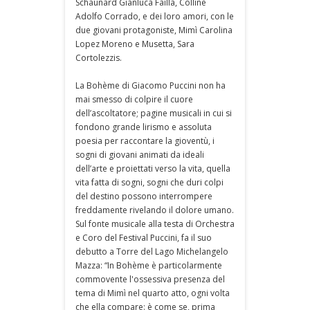
Schaunard Gianluca Failla, Colline
Adolfo Corrado, e dei loro amori, con le
due giovani protagoniste, Mimì Carolina
Lopez Moreno e Musetta, Sara
Cortolezzis.
La Bohème di Giacomo Puccini non ha
mai smesso di colpire il cuore
dell’ascoltatore; pagine musicali in cui si
fondono grande lirismo e assoluta
poesia per raccontare la gioventù, i
sogni di giovani animati da ideali
dell’arte e proiettati verso la vita, quella
vita fatta di sogni, sogni che duri colpi
del destino possono interrompere
freddamente rivelando il dolore umano.
Sul fonte musicale alla testa di Orchestra
e Coro del Festival Puccini, fa il suo
debutto a Torre del Lago Michelangelo
Mazza: “In Bohème è particolarmente
commovente l'ossessiva presenza del
tema di Mimì nel quarto atto, ogni volta
che ella compare: è come se, prima