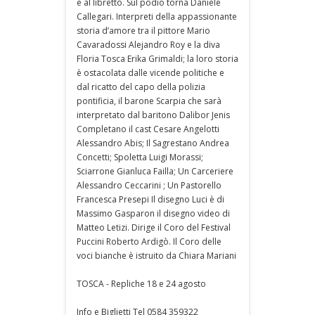
e al libretto. Sul podio torna Daniele
Callegari. Interpreti della appassionante
storia d’amore tra il pittore Mario
Cavaradossi Alejandro Roy e la diva
Floria Tosca Erika Grimaldi; la loro storia
è ostacolata dalle vicende politiche e
dal ricatto del capo della polizia
pontificia, il barone Scarpia che sarà
interpretato dal baritono Dalibor Jenis
Completano il cast Cesare Angelotti
Alessandro Abis; Il Sagrestano Andrea
Concetti; Spoletta Luigi Morassi;
Sciarrone Gianluca Failla; Un Carceriere
Alessandro Ceccarini ; Un Pastorello
Francesca Presepi Il disegno Luci è di
Massimo Gasparon il disegno video di
Matteo Letizi. Dirige il Coro del Festival
Puccini Roberto Ardigò. Il Coro delle
voci bianche è istruito da Chiara Mariani
TOSCA - Repliche 18 e 24 agosto
Info e Biglietti Tel 0584 359322