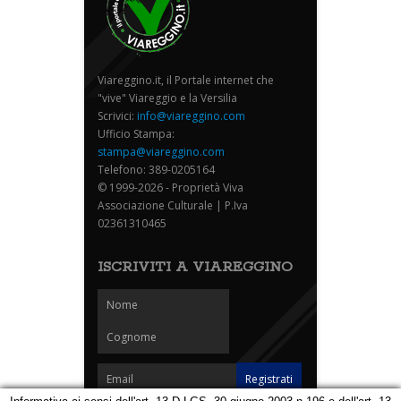
Viareggino.it, il Portale internet che
"vive" Viareggio e la Versilia
Scrivici:
info@viareggino.com
Ufficio Stampa:
stampa@viareggino.com
Telefono: 389-0205164
© 1999-2026 - Proprietà Viva
Associazione Culturale | P.Iva
02361310465
ISCRIVITI A VIAREGGINO