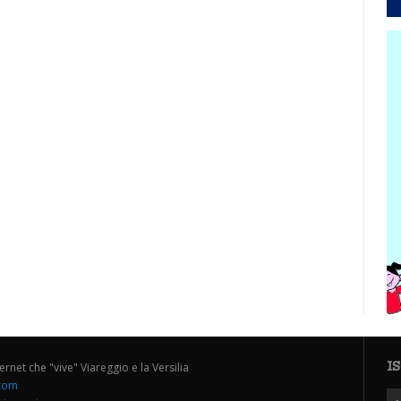
I
ternet che "vive" Viareggio e la Versilia
.com