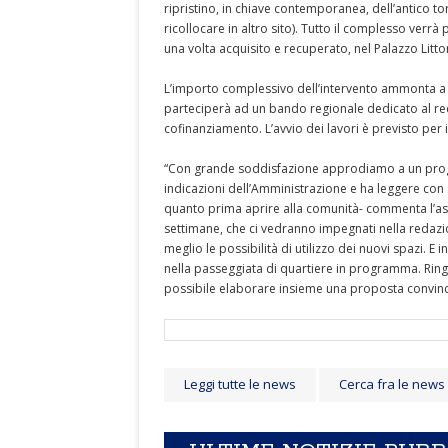
ripristino, in chiave contemporanea, dell’antico to
ricollocare in altro sito). Tutto il complesso verr
una volta acquisito e recuperato, nel Palazzo Litto
L’importo complessivo dell’intervento ammonta a 6
parteciperà ad un bando regionale dedicato al recup
cofinanziamento. L’avvio dei lavori è previsto per i
“Con grande soddisfazione approdiamo a un proget
indicazioni dell’Amministrazione e ha leggere con 
quanto prima aprire alla comunità- commenta l’as
settimane, che ci vedranno impegnati nella redazi
meglio le possibilità di utilizzo dei nuovi spazi. E
nella passeggiata di quartiere in programma. Ringraz
possibile elaborare insieme una proposta convincen
Leggi tutte le news
Cerca fra le news