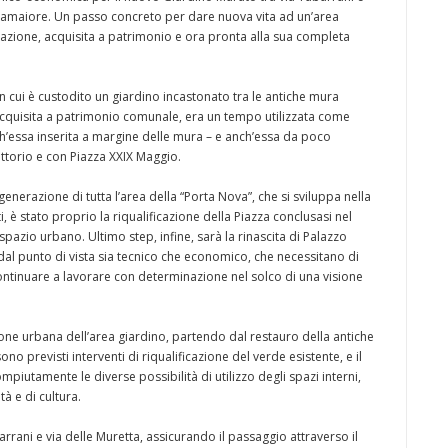
i Camaiore. Un passo concreto per dare nuova vita ad un’area
razione, acquisita a patrimonio e ora pronta alla sua completa
 in cui è custodito un giardino incastonato tra le antiche mura
acquisita a patrimonio comunale, era un tempo utilizzata come
ch’essa inserita a margine delle mura – e anch’essa da poco
Littorio e con Piazza XXIX Maggio.
enerazione di tutta l’area della “Porta Nova”, che si sviluppa nella
i, è stato proprio la riqualificazione della Piazza conclusasi nel
spazio urbano. Ultimo step, infine, sarà la rinascita di Palazzo
 dal punto di vista sia tecnico che economico, che necessitano di
ontinuare a lavorare con determinazione nel solco di una visione
one urbana dell’area giardino, partendo dal restauro della antiche
no previsti interventi di riqualificazione del verde esistente, e il
mpiutamente le diverse possibilità di utilizzo degli spazi interni,
à e di cultura.
rrani e via delle Muretta, assicurando il passaggio attraverso il