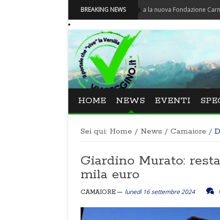
Carnevale - Nominata la nuova Fondazione Carnevale di Via
BREAKING NEWS
HOME
NEWS
EVENTI
SPE
Sei qui:
Home
/
News
/
Camaiore
/
D
Giardino Murato: rest
mila euro
lunedì 16 settembre 2024
CAMAIORE