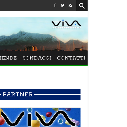
Festival La Versiliana - La direttrice lucchese Beatrice Venezi 
IENDE
SONDAGGI
CONTATTI
PARTNER