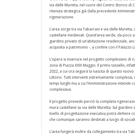
via delle Muretta, nel cuore del Centro Storico d
ritenuta strategica già dalla precedente Amminist
rigenerazione.
L’area sorge tra via Tabarrani e via delle Muretta,
castellane medievali. Quest’area verde, da poco 
giardino privato di un’abitazione residenziale, an
acquisita a patrimonio -, a confine con il Palazzo 
L’opera si inserisce nel progetto complessivo di rig
zona di Piazza XXIX Maggio. Il primo tassello, infatt
2022, a cui ora seguirà la nascita di questo nuovo 
Littorio. Tutti interventi estremamente complessi,
tempi lunghi ma a cui l’Amministrazione intende c
complessiva.
Il progetto prevede perciò la completa rigenerazi
mura castellane su via delle Muretta. Sul giardino so
livello di progettazione esecutiva potrà definire co
che comunque saranno destinati a luogo di socialit
L’area fungerà inoltre da collegamento tra via Taba