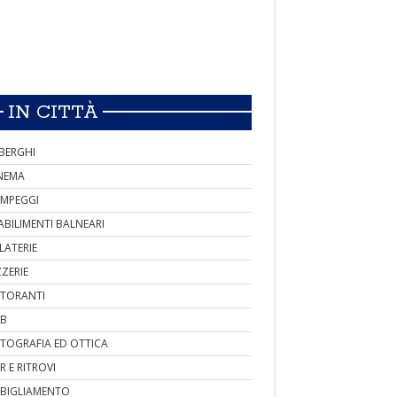
IN CITTÀ
BERGHI
NEMA
MPEGGI
ABILIMENTI BALNEARI
LATERIE
ZZERIE
STORANTI
B
TOGRAFIA ED OTTICA
R E RITROVI
BIGLIAMENTO