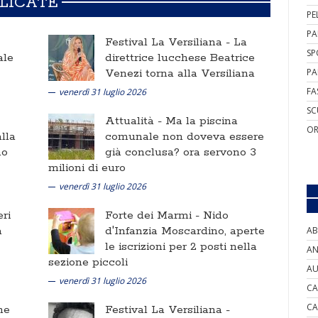
BLICATE
PE
PA
Festival La Versiliana -
La
SP
ale
direttrice lucchese Beatrice
Venezi torna alla Versiliana
PA
FA
venerdì 31 luglio 2026
SC
Attualità -
Ma la piscina
OR
lla
comunale non doveva essere
no
già conclusa? ora servono 3
milioni di euro
venerdì 31 luglio 2026
ri
Forte dei Marmi -
Nido
a
d'Infanzia Moscardino, aperte
AB
le iscrizioni per 2 posti nella
AN
sezione piccoli
AU
venerdì 31 luglio 2026
CA
CA
ne
Festival La Versiliana -