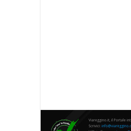
Viareggino.it, il Portale in
Scrivici:
info@viareggino