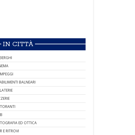
IN CITTÀ
BERGHI
NEMA
MPEGGI
ABILIMENTI BALNEARI
LATERIE
ZZERIE
STORANTI
B
TOGRAFIA ED OTTICA
R E RITROVI