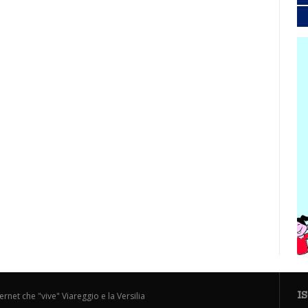
I
ternet che "vive" Viareggio e la Versilia