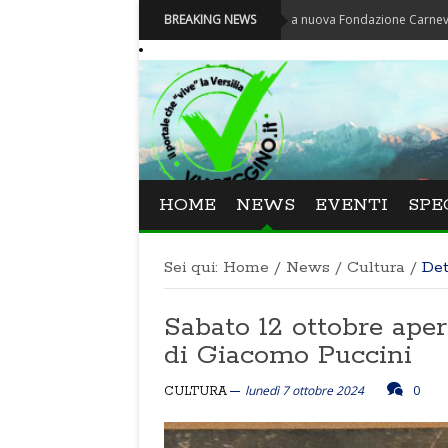
Carnevale - Nominata la nuova Fondazione Carnevale di Viare
BREAKING NEWS
HOME
NEWS
EVENTI
SPE
Sei qui:
Home
/
News
/
Cultura
/
Det
Sabato 12 ottobre apert
di Giacomo Puccini
lunedì 7 ottobre 2024
0
CULTURA