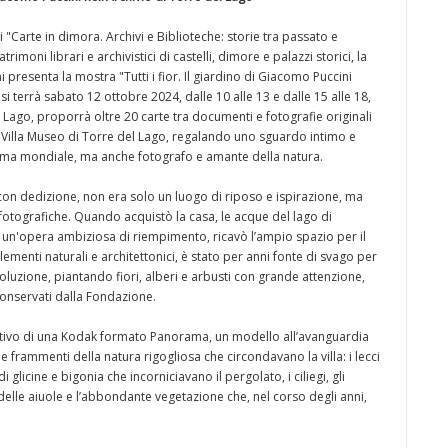
 "Carte in dimora. Archivi e Biblioteche: storie tra passato e
imoni librari e archivistici di castelli, dimore e palazzi storici, la
resenta la mostra "Tutti i fior. Il giardino di Giacomo Puccini
 si terrà sabato 12 ottobre 2024, dalle 10 alle 13 e dalle 15 alle 18,
 Lago, proporrà oltre 20 carte tra documenti e fotografie originali
a Villa Museo di Torre del Lago, regalando uno sguardo intimo e
fama mondiale, ma anche fotografo e amante della natura.
va con dedizione, non era solo un luogo di riposo e ispirazione, ma
 fotografiche. Quando acquistò la casa, le acque del lago di
 un'opera ambiziosa di riempimento, ricavò l’ampio spazio per il
lementi naturali e architettonici, è stato per anni fonte di svago per
luzione, piantando fiori, alberi e arbusti con grande attenzione,
onservati dalla Fondazione.
iettivo di una Kodak formato Panorama, un modello all’avanguardia
 frammenti della natura rigogliosa che circondavano la villa: i lecci
 glicine e bigonia che incorniciavano il pergolato, i ciliegi, gli
elle aiuole e l’abbondante vegetazione che, nel corso degli anni,