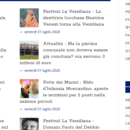
AB
Festival La Versiliana -
La
PE
ale
direttrice lucchese Beatrice
PA
Venezi torna alla Versiliana
SP
venerdì 31 luglio 2026
PA
Attualità -
Ma la piscina
FA
lla
comunale non doveva essere
SC
no
già conclusa? ora servono 3
OR
milioni di euro
venerdì 31 luglio 2026
ri
Forte dei Marmi -
Nido
a
d'Infanzia Moscardino, aperte
le iscrizioni per 2 posti nella
AB
sezione piccoli
AN
venerdì 31 luglio 2026
AU
ne
Festival La Versiliana -
CA
i sul
Domani Paolo del Debbio