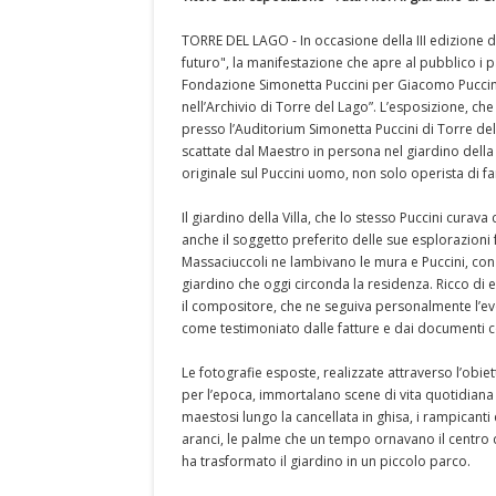
TORRE DEL LAGO - In occasione della III edizione di
futuro", la manifestazione che apre al pubblico i patr
Fondazione Simonetta Puccini per Giacomo Puccini p
nell’Archivio di Torre del Lago”. L’esposizione, che
presso l’Auditorium Simonetta Puccini di Torre del
scattate dal Maestro in persona nel giardino dell
originale sul Puccini uomo, non solo operista di 
Il giardino della Villa, che lo stesso Puccini cura
anche il soggetto preferito delle sue esplorazioni
Massaciuccoli ne lambivano le mura e Puccini, con
giardino che oggi circonda la residenza. Ricco di e
il compositore, che ne seguiva personalmente l’evo
come testimoniato dalle fatture e dai documenti c
Le fotografie esposte, realizzate attraverso l’ob
per l’epoca, immortalano scene di vita quotidiana e
maestosi lungo la cancellata in ghisa, i rampicanti di
aranci, le palme che un tempo ornavano il centro d
ha trasformato il giardino in un piccolo parco.