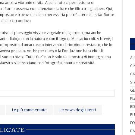
ma ancora vibrante di vita. Alcune foto ci permettono di
fiori o osserva con attenzione la luce che filtra tra gli alberi. Qui,
ompositore trovava la calma necessaria per riflettere e lasciar fiorire
 che lo circondava.
ituisce il paesaggio visivo e vegetale del giardino, ma anche
ante dialogo con la natura e con il lago di Massaciuccoli. A breve, il
sottoposto ad un accurato intervento di riordino e restauro, che lo
lo aveva pensato. Anche per questo la Fondazione ha scelto di
suo archivio. “Tutti i fior” non è solo una mostra di immagini, ma
AL
Maestro si intrecciano con fotografia, natura e creatività.
CI
CA
ST
GE
PI
RI
Le più commentate
Le news degli utenti
PU
FO
BLICATE
BA