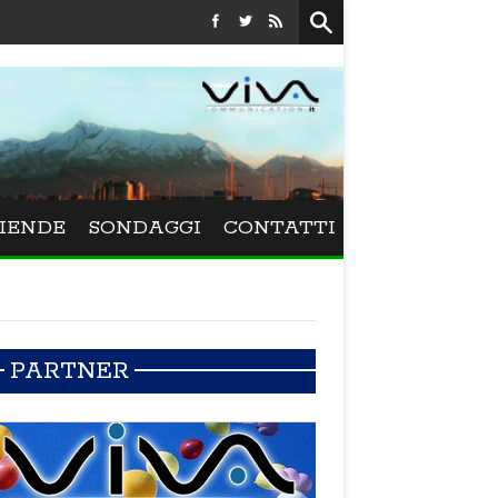
Festival La Versiliana - La direttrice lucchese Beatrice Venezi tor
IENDE
SONDAGGI
CONTATTI
PARTNER