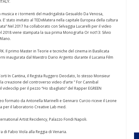
ITALY.
lla musica e i tormenti del madrigalista Gesualdo Da Venosa,
. E’ stato invitato al TEDxMatera nella capitale Europea della cultura
ata” Nel 2017 ha collaborato con Selvaggia Lucarelli per il video
 Nel 2018 viene stampata la sua prima Monografia Or not13: Silvio
Milano.
. Il primo Master in Teorie e tecniche del cinema in Basilicata
erni inaugurata dal Maestro Dario Argento durante il Lucania Film
 Corti In Cantina, il Regista Ruggero Deodato, lo stesso Monsieur
la creazione del controverso video d’arte ” For Cannibal
 il videoclip per il pezzo “Ho sbagliato” del Rapper EGREEN
o formato da Antonella Marinelli e Gennaro Curcio riceve il Leone
ia per il laboratorio Creative Lab med.
ternational Artist Recidency, Palazzo Fondi Napoli.
a di Fabio Viola alla Reggia di Venaria.