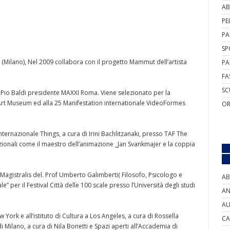
AB
PE
PA
SP
 (Milano), Nel 2009 collabora con il progetto Mammut dell’artista
PA
FA
SC
Pio Baldi presidente MAXXI Roma. Viene selezionato per la
 Art Museum ed alla 25 Manifestation internationale VideoFormes
OR
nternazionale Things, a cura di Irini Bachlitzanaki, presso TAF The
azionali come il maestro dell’animazione _Jan Svankmajer e la coppia
agistralis del. Prof Umberto Galimberti( Filosofo, Psicologo e
AB
ale” per il Festival Città delle 100 scale presso l’Università degli studi
AN
AU
ork e all‘istituto di Cultura a Los Angeles, a cura di Rossella
CA
 Milano, a cura di Nila Bonetti e Spazi aperti all’Accademia di