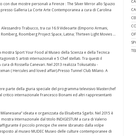
CA
 con due mostre personali a Firenze : The Silver Mirror allo Spazio
CA
 presso Galleria La Corte Arte Contemporanea a cura di Carolina
CE
CO
 Alessandro Trabucco, tra cui 16.9 Videoarte (Emporio Armani,
a Romberg, Roomberg Project Space, Latina; Thirteen Light Movies …
OF
SP
TE
la mostra Sport Your Food al Museo della Scienza e della Tecnica
onisti 5 artisti internazionali e 5 Chef stellati. Tra questi il
ura di Rossella Canevari. Nel 2013 realizza Tokusatstu -
Foxman ( Hercules and loved affair).Presso Tunnel Club Milano. A
ere parte della giuria speciale del programma televisivo Masterchef
l critico internazionale Francesco Bonami ed altri rappresentanti
Milanesiana” ideata e organizzata da Elisabetta Sgarbi. Nel 2015 è
la mostra Internazionale dal titolo INDIGESTUM a cura di Valerio
affigurante il piccolo principe che viene sbranato dalla volpe
a esposto al museo MUDEC Museo delle culture contemporanee di