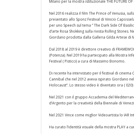
Milano per la mostra istituzionale THE FUTURE OF 
Nel 2016 realizza il film The Prince of Venusia, su
presentato allo Sponz Festival di Vinicio Capossela
per uno Speech sul tema ” The Dark Side Of Basilic
d’arte Rosa Shokking sulla rivista Rolling Stones.
Giordano prodotta dalla Galleria Gilda Artese di 
Dal 2018 al 2019 è direttore creativo di FRAMEWORK
(Potenza). Nel 2019 ha partecipato alla Mostra Inf
Festival ( Pisticci) a cura di Massimo Bonomo.
Di recente ha intervistato per il festival di cinema
Cannibal che nel 2012 aveva ispirato Giordano nel
Holocaust”. Lo stesso video è diventato ora ( 020)
Nel 2021 con il gruppo Accademia del Mediterrane
d’Argento per la creatività della Biennale di Venez
Nel 2021 Vince come miglior Videoartista lo IAR In
Ha curato l’identità visuale della mostra PLAY a cur