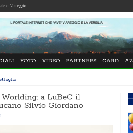
gio
CIALI
FOTO
VIDEO
PARTNERS
CARD
AZ
ettaglio
 Worlding: a LuBeC il
lucano Silvio Giordano
0