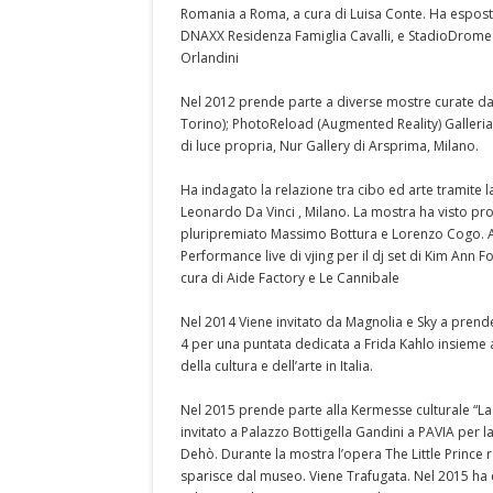
Romania a Roma, a cura di Luisa Conte. Ha esposto
DNAXX Residenza Famiglia Cavalli, e StadioDrome
Orlandini
Nel 2012 prende parte a diverse mostre curate da
Torino); PhotoReload (Augmented Reality) Galleri
di luce propria, Nur Gallery di Arsprima, Milano.
Ha indagato la relazione tra cibo ed arte tramite 
Leonardo Da Vinci , Milano. La mostra ha visto protag
pluripremiato Massimo Bottura e Lorenzo Cogo. A c
Performance live di vjing per il dj set di Kim Ann 
cura di Aide Factory e Le Cannibale
Nel 2014 Viene invitato da Magnolia e Sky a prend
4 per una puntata dedicata a Frida Kahlo insieme a
della cultura e dell’arte in Italia.
Nel 2015 prende parte alla Kermesse culturale “La 
invitato a Palazzo Bottigella Gandini a PAVIA per 
Dehò. Durante la mostra l’opera The Little Prince r
sparisce dal museo. Viene Trafugata. Nel 2015 h