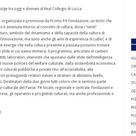
volge tra oggi e domani al Real Collegio di Lucca.
ne organizzata e promossa da Promo PA Fondazione, un titolo che
i è avvenuta intorno al concetto di cultura, dove i “venti”
turo, simbolo del dinamismo e della capacità della cultura di
 l’innovazione, ma sono anche gli anni di esperienza di LuBeC e di
ve energie che nella cultura presente e passata possono trovare
sfide in cui siamo immersi. Il programma, articolato in cantieri
titi, laboratori, interviste che spaziano dalle sfide dell’intelligenza
AL
 le nuove policies del welfare culturale, dalla sostenibilità economica
CI
 culturali pubbliche e private fino all’accessibilità, alla
CA
n protagonisti relatori italiani e stranieri di altissimo livello,
isti. Destinatari della due giorni tutti coloro che si sentono parte
ST
-culturale del Paese: PA locale, regionale e centrale, fondazioni e
GE
imprese, gli operatori e progettisti culturali, ma anche professionisti e
PI
RI
t
PU
FO
BA