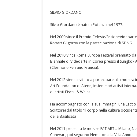
SILVIO GIORDANO
Silvio Giordano è nato a Potenza nel 1977.
Nel 2009 vince il Premio Celeste/SezioneVideoarte
Robert Gligorov con la partecipazione di STING.
Nel 2010 Vince Roma Europa Festival premiato da 
Biennale di Videoarte in Corea presso il Sungkok
(Clermont- Ferrand Francia).
Nel 2012 viene invitato a partecipare alla mostra i
Art Foundation di Atene, insieme ad artisti intern
di artisti Fischli & Weiss.
Ha accompagnato con le sue immagini una Lectio M
Scrittore) dal titolo “Il corpo nella cultura occident
della Basilicata
Nel 2011 presenta le mostre EAT ART a Milano, New Y
Canevari, poi seguono Nemeton alla Villa Annoni di