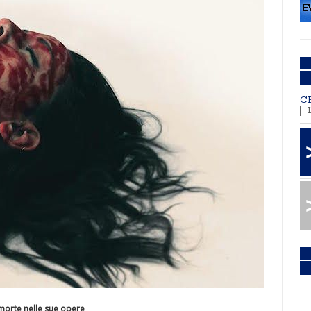
C
i morte nelle sue opere