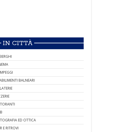
IN CITTÀ
BERGHI
NEMA
MPEGGI
ABILIMENTI BALNEARI
LATERIE
ZZERIE
STORANTI
B
TOGRAFIA ED OTTICA
R E RITROVI