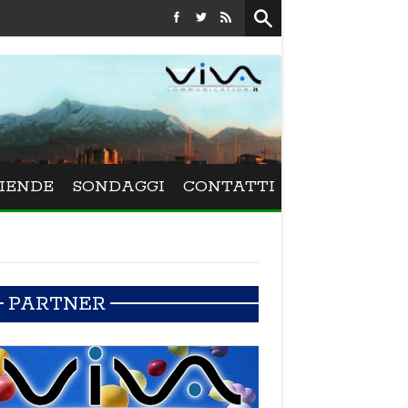
Festival La Versiliana - La direttrice lucchese Beatrice Venezi torn
IENDE
SONDAGGI
CONTATTI
PARTNER