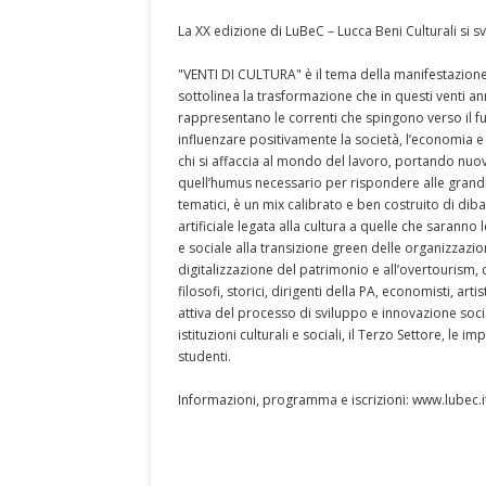
La XX edizione di LuBeC – Lucca Beni Culturali si s
"VENTI DI CULTURA" è il tema della manifestazio
sottolinea la trasformazione che in questi venti ann
rappresentano le correnti che spingono verso il fu
influenzare positivamente la società, l’economia e
chi si affaccia al mondo del lavoro, portando nuo
quell’humus necessario per rispondere alle grandi 
tematici, è un mix calibrato e ben costruito di dibat
artificiale legata alla cultura a quelle che saranno
e sociale alla transizione green delle organizzazioni
digitalizzazione del patrimonio e all’overtourism, co
filosofi, storici, dirigenti della PA, economisti, art
attiva del processo di sviluppo e innovazione socio
istituzioni culturali e sociali, il Terzo Settore, le 
studenti.
Informazioni, programma e iscrizioni: www.lubec.i