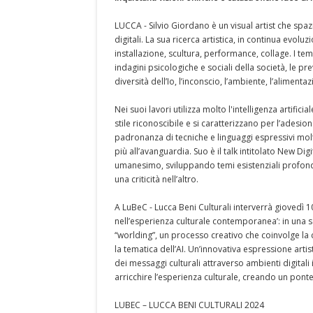
LUCCA - Silvio Giordano è un visual artist che spa
digitali. La sua ricerca artistica, in continua evolu
installazione, scultura, performance, collage. I te
indagini psicologiche e sociali della società, le pre
diversità dell’Io, l’inconscio, l’ambiente, l’alimenta
Nei suoi lavori utilizza molto l'intelligenza artifi
stile riconoscibile e si caratterizzano per l’ades
padronanza di tecniche e linguaggi espressivi molt
più all’avanguardia. Suo è il talk intitolato New Di
umanesimo, sviluppando temi esistenziali profond
una criticità nell’altro.
A LuBeC - Lucca Beni Culturali interverrà giovedì 10
nell’esperienza culturale contemporanea’: in una s
“worlding”, un processo creativo che coinvolge la
la tematica dell’AI. Un’innovativa espressione arti
dei messaggi culturali attraverso ambienti digitali
arricchire l’esperienza culturale, creando un ponte t
LUBEC – LUCCA BENI CULTURALI 2024