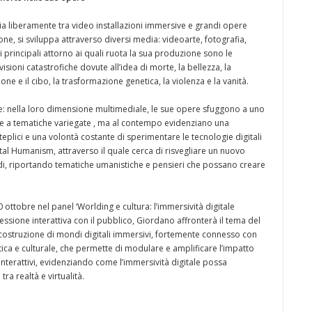
zia liberamente tra video installazioni immersive e grandi opere
zione, si sviluppa attraverso diversi media: videoarte, fotografia,
mi principali attorno ai quali ruota la sua produzione sono le
visioni catastrofiche dovute all’idea di morte, la bellezza, la
zione e il cibo, la trasformazione genetica, la violenza e la vanità.
ciale: nella loro dimensione multimediale, le sue opere sfuggono a uno
ione a tematiche variegate , ma al contempo evidenziano una
eplici e una volontà costante di sperimentare le tecnologie digitali
gital Humanism, attraverso il quale cerca di risvegliare un nuovo
i, riportando tematiche umanistiche e pensieri che possano creare
 ottobre nel panel ‘Worlding e cultura: l’immersività digitale
essione interattiva con il pubblico, Giordano affronterà il tema del
 costruzione di mondi digitali immersivi, fortemente connesso con
stica e culturale, che permette di modulare e amplificare l’impatto
 interattivi, evidenziando come l’immersività digitale possa
ra realtà e virtualità.