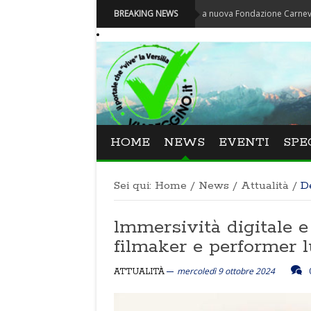
Carnevale - Nominata la nuova Fondazione Carnevale di Viareg
BREAKING NEWS
HOME
NEWS
EVENTI
SPE
Sei qui:
Home
/
News
/
Attualità
/
D
lmmersività digitale e
filmaker e performer 
mercoledì 9 ottobre 2024
ATTUALITÀ