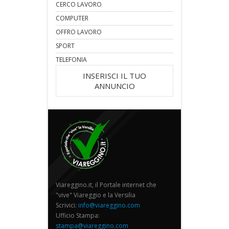
CERCO LAVORO
COMPUTER
OFFRO LAVORO
SPORT
TELEFONIA
INSERISCI IL TUO
ANNUNCIO
Viareggino.it, il Portale internet che
"vive" Viareggio e la Versilia
Scrivici:
info@viareggino.com
Ufficio Stampa:
stampa@viareggino.com