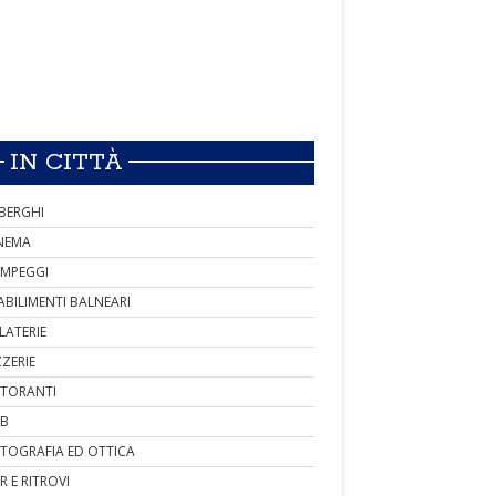
IN CITTÀ
BERGHI
NEMA
MPEGGI
ABILIMENTI BALNEARI
LATERIE
ZZERIE
STORANTI
B
TOGRAFIA ED OTTICA
R E RITROVI