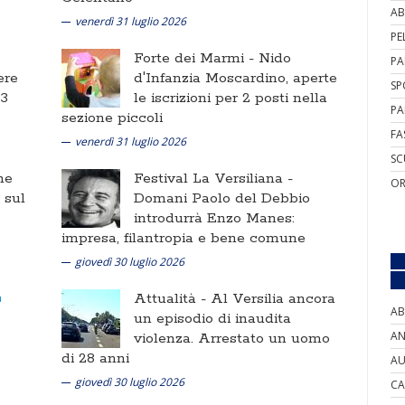
AB
venerdì 31 luglio 2026
PE
Forte dei Marmi -
Nido
PA
ere
d'Infanzia Moscardino, aperte
SP
 3
le iscrizioni per 2 posti nella
PA
sezione piccoli
FA
venerdì 31 luglio 2026
SC
ne
Festival La Versiliana -
OR
i sul
Domani Paolo del Debbio
introdurrà Enzo Manes:
impresa, filantropia e bene comune
giovedì 30 luglio 2026
Attualità -
Al Versilia ancora
AB
un episodio di inaudita
AN
violenza. Arrestato un uomo
di 28 anni
AU
giovedì 30 luglio 2026
CA