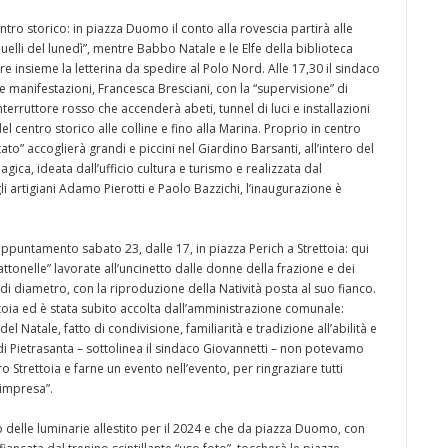
tro storico: in piazza Duomo il conto alla rovescia partirà alle
elli del lunedì”, mentre Babbo Natale e le Elfe della biblioteca
re insieme la letterina da spedire al Polo Nord. Alle 17,30 il sindaco
e manifestazioni, Francesca Bresciani, con la “supervisione” di
rruttore rosso che accenderà abeti, tunnel di luci e installazioni
del centro storico alle colline e fino alla Marina. Proprio in centro
tato” accoglierà grandi e piccini nel Giardino Barsanti, all’intero del
ca, ideata dall’ufficio cultura e turismo e realizzata dal
 artigiani Adamo Pierotti e Paolo Bazzichi, l’inaugurazione è
appuntamento sabato 23, dalle 17, in piazza Perich a Strettoia: qui
tonelle” lavorate all’uncinetto dalle donne della frazione e dei
 di diametro, con la riproduzione della Natività posta al suo fianco.
ttoia ed è stata subito accolta dall’amministrazione comunale:
el Natale, fatto di condivisione, familiarità e tradizione all’abilità e
o di Pietrasanta – sottolinea il sindaco Giovannetti – non potevamo
trettoia e farne un evento nell’evento, per ringraziare tutti
 impresa”.
o delle luminarie allestito per il 2024 e che da piazza Duomo, con