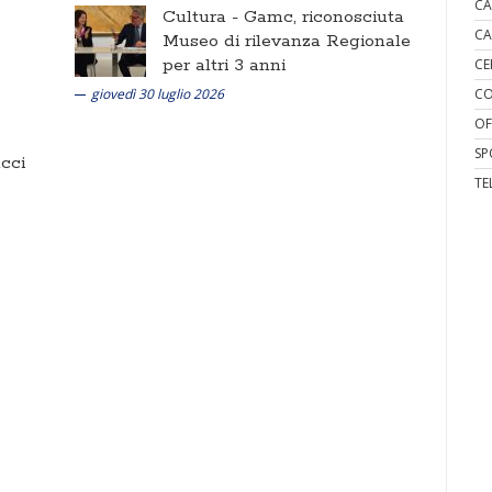
CA
Cultura -
Gamc, riconosciuta
CA
Museo di rilevanza Regionale
per altri 3 anni
CE
giovedì 30 luglio 2026
CO
OF
SP
cci
TE