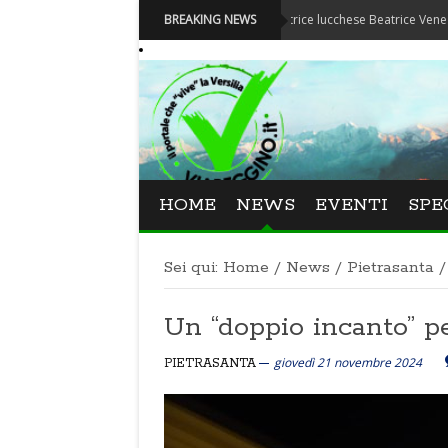
Festival La Versiliana - La direttrice lucchese Beatrice Venezi torna alla
BREAKING NEWS
HOME
NEWS
EVENTI
SPE
Sei qui:
Home
/
News
/
Pietrasanta
/
Un “doppio incanto” pe
giovedì 21 novembre 2024
PIETRASANTA