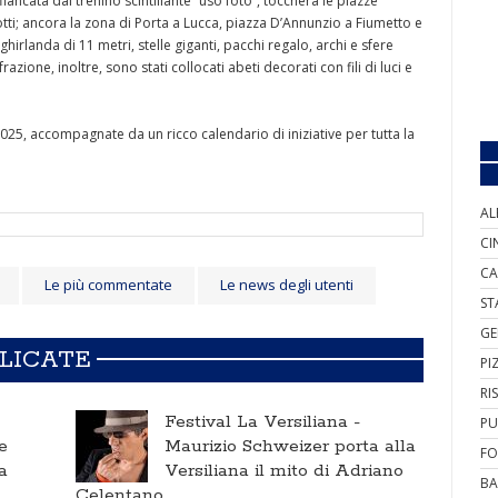
iancata dal trenino scintillante “uso foto”, toccherà le piazze
tti; ancora la zona di Porta a Lucca, piazza D’Annunzio a Fiumetto e
irlanda di 11 metri, stelle giganti, pacchi regalo, archi e sfere
azione, inoltre, sono stati collocati abeti decorati con fili di luci e
025, accompagnate da un ricco calendario di iniziative per tutta la
AL
CI
CA
Le più commentate
Le news degli utenti
ST
GE
BLICATE
PI
RI
Festival La Versiliana -
PU
e
Maurizio Schweizer porta alla
FO
a
Versiliana il mito di Adriano
BA
Celentano