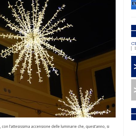
C
, con l’attesissima accensione delle luminarie che, quest’anno, si