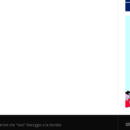
I
ternet che "vive" Viareggio e la Versilia