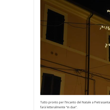
Tutto pronto per l’Incanto del Natale a Pietrasanta
farà letteralmente “in due”.