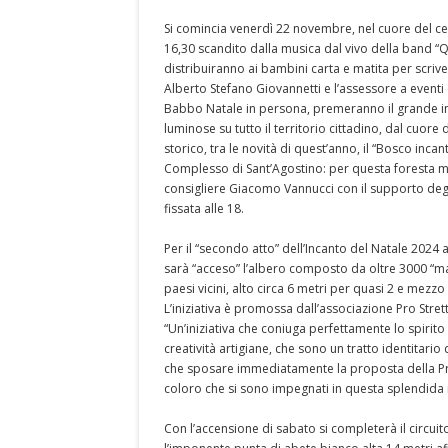
Si comincia venerdì 22 novembre, nel cuore del cen
16,30 scandito dalla musica dal vivo della band “Qu
distribuiranno ai bambini carta e matita per scrive
Alberto Stefano Giovannetti e l’assessore a eventi 
Babbo Natale in persona, premeranno il grande inte
luminose su tutto il territorio cittadino, dal cuore 
storico, tra le novità di quest’anno, il “Bosco incan
Complesso di Sant’Agostino: per questa foresta magi
consigliere Giacomo Vannucci con il supporto degli
fissata alle 18.
Per il “secondo atto” dell’Incanto del Natale 2024 
sarà “acceso” l’albero composto da oltre 3000 “mat
paesi vicini, alto circa 6 metri per quasi 2 e mezzo
L’iniziativa è promossa dall’associazione Pro Stre
“Un’iniziativa che coniuga perfettamente lo spirito d
creatività artigiane, che sono un tratto identitari
che sposare immediatamente la proposta della Pro S
coloro che si sono impegnati in questa splendida
Con l’accensione di sabato si completerà il circuit