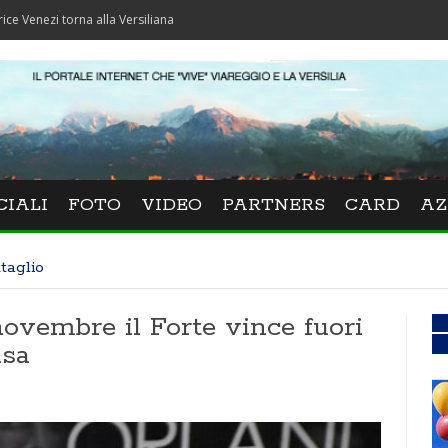
orna alla Versiliana
CIALI
FOTO
VIDEO
PARTNERS
CARD
AZ
taglio
novembre il Forte vince fuori
asa