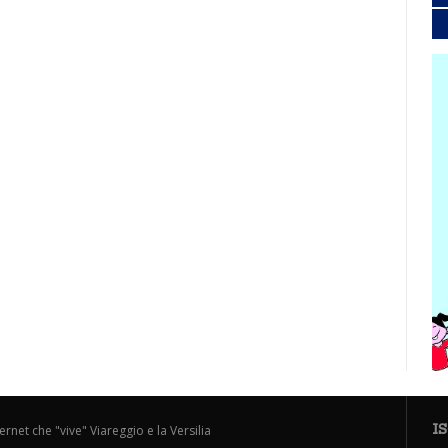
I
ternet che "vive" Viareggio e la Versilia