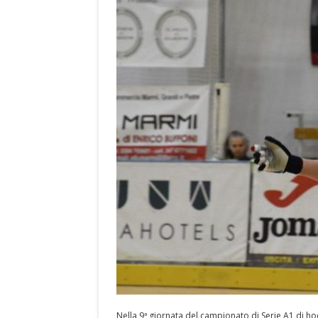
Nella 9ª giornata del campionato di
Serie A1
di hoc