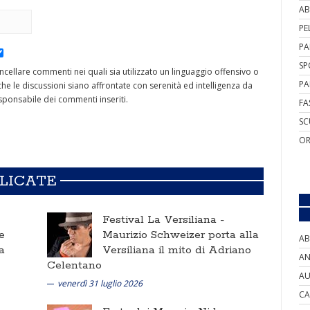
AB
PE
PA
SP
cancellare commenti nei quali sia utilizzato un linguaggio offensivo o
PA
he le discussioni siano affrontate con serenità ed intelligenza da
ponsabile dei commenti inseriti.
FA
SC
OR
BLICATE
Festival La Versiliana -
e
Maurizio Schweizer porta alla
AB
a
Versiliana il mito di Adriano
AN
Celentano
AU
venerdì 31 luglio 2026
CA