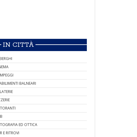
IN CITTÀ
BERGHI
NEMA
MPEGGI
ABILIMENTI BALNEARI
LATERIE
ZZERIE
STORANTI
B
TOGRAFIA ED OTTICA
R E RITROVI