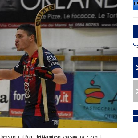
C
key su pista il
Forte dei Marmi
espugna Sandrigo 5-2 con la