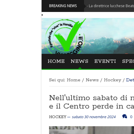
Festival La Versiliana - La direttrice lucchese Beatrice Venezi t
BREAKING NEWS
HOME
NEWS
EVENTI
SPE
Sei qui:
Home
/
News
/
Hockey
/
Det
Nell'ultimo sabato di 
e il Centro perde in c
sabato 30 novembre 2024
0
HOCKEY