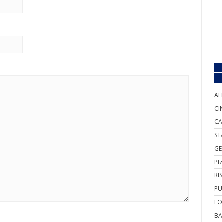
AL
CI
CA
ST
GE
PI
RI
PU
FO
BA