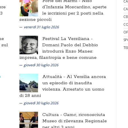
Forte dei Marmi -
Nido
CA
ere
d'Infanzia Moscardino, aperte
CA
 3
le iscrizioni per 2 posti nella
CE
sezione piccoli
CO
venerdì 31 luglio 2026
OF
ne
Festival La Versiliana -
SP
i sul
Domani Paolo del Debbio
TE
introdurrà Enzo Manes:
impresa, filantropia e bene comune
giovedì 30 luglio 2026
Attualità -
Al Versilia ancora
un episodio di inaudita
violenza. Arrestato un uomo
di 28 anni
giovedì 30 luglio 2026
Cultura -
Gamc, riconosciuta
Museo di rilevanza Regionale
per altri 3 anni