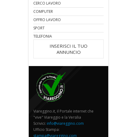
CERCO LAVORO
COMPUTER
OFFRO LAVORO
SPORT
TELEFONIA
INSERISCI IL TUO
ANNUNCIO
Viareggino.it, il Portale internet che
"vive" Viareggio e la Versilia
Scrivici:
info@viareggino.com
Ufficio Stampa:
stampa@viareggino.com