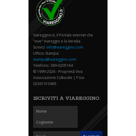
Viareggino.it, il Portale internet che
"vive" Viareggio e la Versilia
Scrivici:
info@viareggino.com
Ufficio Stampa:
stampa@viareggino.com
Telefono: 389-0205164
© 1999-2026 - Proprietà Viva
Associazione Culturale | P.Iva
02361310465
ISCRIVITI A VIAREGGINO