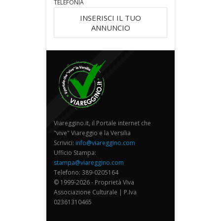
TELEFONIA
INSERISCI IL TUO
ANNUNCIO
Viareggino.it, il Portale internet che
"vive" Viareggio e la Versilia
Scrivici:
info@viareggino.com
Ufficio Stampa:
stampa@viareggino.com
Telefono: 389-0205164
© 1999-2026 - Proprietà Viva
Associazione Culturale | P.Iva
02361310465