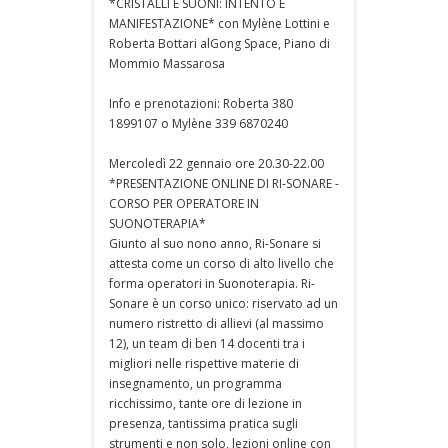
*CRISTALLI E SUONI: INTENTO E
MANIFESTAZIONE* con Mylène Lottini e
Roberta Bottari alGong Space, Piano di
Mommio Massarosa
Info e prenotazioni: Roberta 380
1899107 o Mylène 339 6870240
Mercoledì 22 gennaio ore 20.30-22.00
*PRESENTAZIONE ONLINE DI RI-SONARE -
CORSO PER OPERATORE IN
SUONOTERAPIA*
Giunto al suo nono anno, Ri-Sonare si
attesta come un corso di alto livello che
forma operatori in Suonoterapia. Ri-
Sonare è un corso unico: riservato ad un
numero ristretto di allievi (al massimo
12), un team di ben 14 docenti tra i
migliori nelle rispettive materie di
insegnamento, un programma
ricchissimo, tante ore di lezione in
presenza, tantissima pratica sugli
strumenti e non solo, lezioni online con