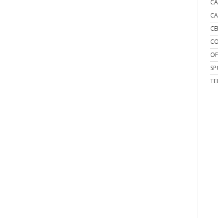
CA
CA
CE
CO
OF
SP
TE