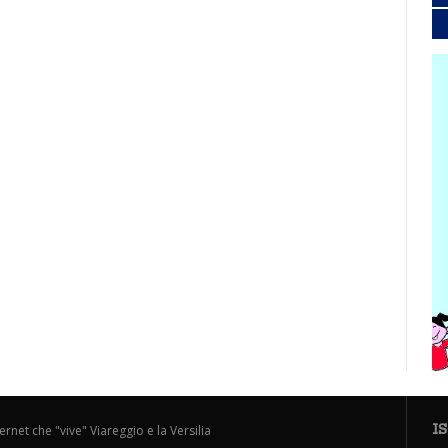
I
ternet che "vive" Viareggio e la Versilia