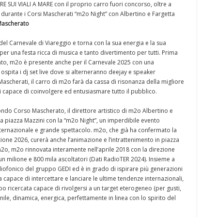
UI VIALI A MARE con il proprio carro fuori concorso, oltre a
durante i Corsi Mascherati “m2o Night” con Albertino e Fargetta
 Mascherato
del Carnevale di Viareggio e torna con la sua energia e la sua
 per una festa ricca di musica e tanto divertimento per tutti. Prima
evento, m2o è presente anche per il Carnevale 2025 con una
spita i dj set live dove si alterneranno deejay e speaker
si Mascherati, il carro di m2o farà da cassa di risonanza della migliore
i capace di coinvolgere ed entusiasmare tutto il pubblico.
ndo Corso Mascherato, il direttore artistico di m2o Albertino e
a piazza Mazzini con la “m2o Night”, un imperdibile evento
 internazionale e grande spettacolo. m2o, che già ha confermato la
zione 2026, curerà anche l’animazione e l’intrattenimento in piazza
2o, m2o rinnovata interamente nell’aprile 2018 con la direzione
 un milione e 800 mila ascoltatori (Dati RadioTER 2024). Insieme a
iofonico del gruppo GEDI ed è in grado di ispirare più generazioni
apace di intercettare e lanciare le ultime tendenze internazionali,
po ricercata capace di rivolgersi a un target eterogeneo (per gusti,
anile, dinamica, energica, perfettamente in linea con lo spirito del