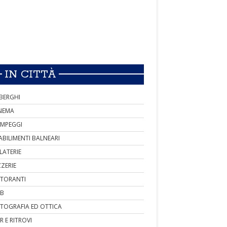
IN CITTÀ
BERGHI
NEMA
MPEGGI
ABILIMENTI BALNEARI
LATERIE
ZZERIE
STORANTI
B
TOGRAFIA ED OTTICA
R E RITROVI