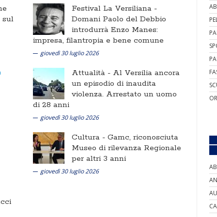
AB
ne
Festival La Versiliana -
i sul
Domani Paolo del Debbio
PE
introdurrà Enzo Manes:
PA
impresa, filantropia e bene comune
SP
giovedì 30 luglio 2026
PA
Attualità -
Al Versilia ancora
FA
un episodio di inaudita
SC
violenza. Arrestato un uomo
OR
di 28 anni
giovedì 30 luglio 2026
Cultura -
Gamc, riconosciuta
Museo di rilevanza Regionale
per altri 3 anni
AB
giovedì 30 luglio 2026
AN
AU
cci
CA