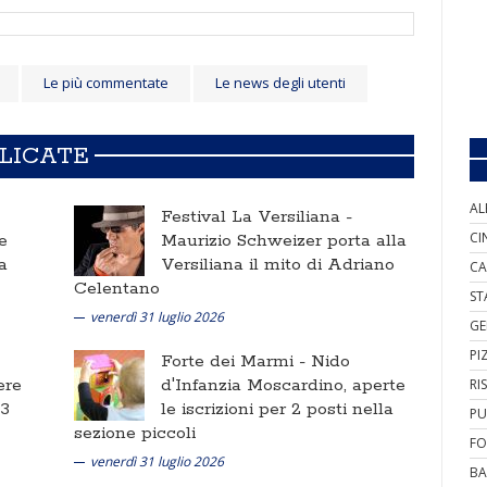
Le più commentate
Le news degli utenti
BLICATE
AL
Festival La Versiliana -
CI
e
Maurizio Schweizer porta alla
a
Versiliana il mito di Adriano
CA
Celentano
ST
venerdì 31 luglio 2026
GE
PI
Forte dei Marmi -
Nido
ere
d'Infanzia Moscardino, aperte
RI
 3
le iscrizioni per 2 posti nella
PU
sezione piccoli
FO
venerdì 31 luglio 2026
BA