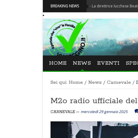
Festival La Versiliana - La direttrice lucchese Beatrice Venezi t
BREAKING NEWS
HOME
NEWS
EVENTI
SPE
Sei qui:
Home
/
News
/
Carnevale
/
M2o radio ufficiale de
mercoledì 29 gennaio 2025
CARNEVALE