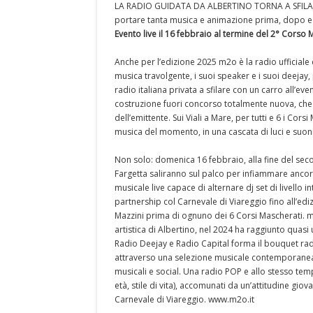
LA RADIO GUIDATA DA ALBERTINO TORNA A SFILARE S
portare tanta musica e animazione prima, dopo e 
Evento live il 16 febbraio al termine del 2° Corso
Anche per l’edizione 2025 m2o è la radio ufficiale 
musica travolgente, i suoi speaker e i suoi deejay,
radio italiana privata a sfilare con un carro all’
costruzione fuori concorso totalmente nuova, che o
dell’emittente. Sui Viali a Mare, per tutti e 6 i Cor
musica del momento, in una cascata di luci e suon
Non solo: domenica 16 febbraio, alla fine del seco
Fargetta saliranno sul palco per infiammare ancor
musicale live capace di alternare dj set di livello
partnership col Carnevale di Viareggio fino all’edi
Mazzini prima di ognuno dei 6 Corsi Mascherati. m
artistica di Albertino, nel 2024 ha raggiunto quasi
Radio Deejay e Radio Capital forma il bouquet rad
attraverso una selezione musicale contemporanea c
musicali e social. Una radio POP e allo stesso tem
età, stile di vita), accomunati da un’attitudine giov
Carnevale di Viareggio. www.m2o.it