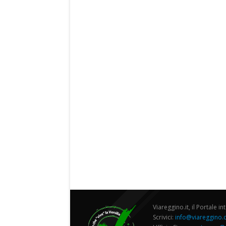
Viareggino.it, il Portale in
Scrivici:
info@viareggino