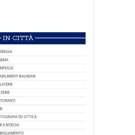
IN CITTÀ
BERGHI
NEMA
MPEGGI
ABILIMENTI BALNEARI
LATERIE
ZZERIE
STORANTI
B
TOGRAFIA ED OTTICA
R E RITROVI
BIGLIAMENTO