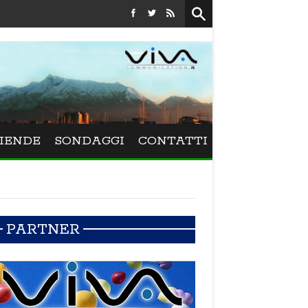
Festival La Versiliana - La direttrice lucchese Beatrice Venezi 
IENDE
SONDAGGI
CONTATTI
PARTNER