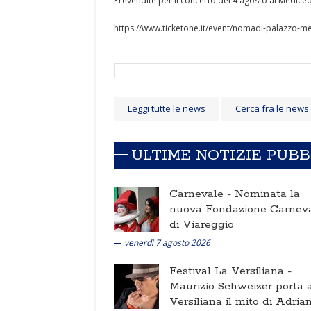
Prevendite per il concerto del 4 agosto al Mediceo
https://www.ticketone.it/event/nomadi-palazzo-
Leggi tutte le news
Cerca fra le news
ULTIME NOTIZIE PUB
Carnevale -
Nominata la
nuova Fondazione Carnev
di Viareggio
venerdì 7 agosto 2026
Festival La Versiliana -
Maurizio Schweizer porta a
Versiliana il mito di Adria