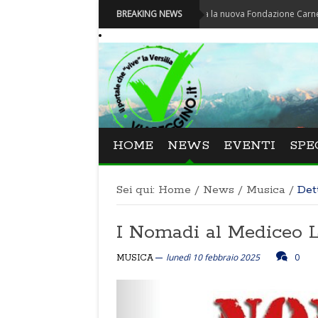
Carnevale - Nominata la nuova Fondazione Carnevale di Via
BREAKING NEWS
HOME
NEWS
EVENTI
SPE
Sei qui:
Home
/
News
/
Musica
/
Det
I Nomadi al Mediceo L
lunedì 10 febbraio 2025
0
MUSICA