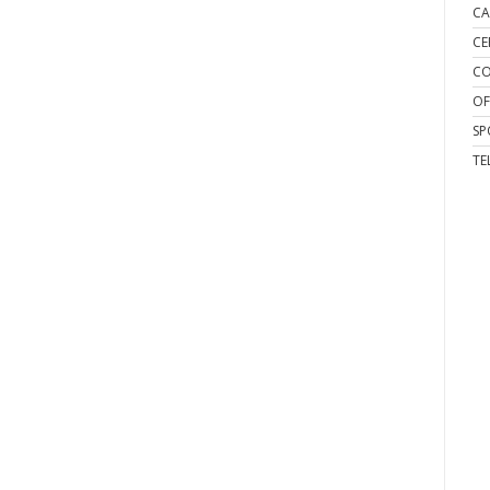
CA
CE
CO
OF
SP
TE