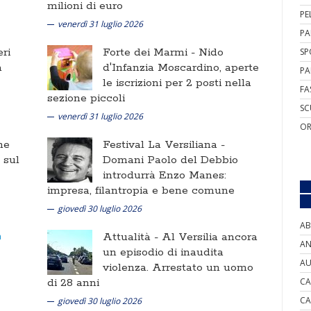
milioni di euro
PE
venerdì 31 luglio 2026
PA
ri
Forte dei Marmi -
Nido
SP
a
d'Infanzia Moscardino, aperte
PA
le iscrizioni per 2 posti nella
FA
sezione piccoli
SC
venerdì 31 luglio 2026
OR
ne
Festival La Versiliana -
i sul
Domani Paolo del Debbio
introdurrà Enzo Manes:
impresa, filantropia e bene comune
giovedì 30 luglio 2026
AB
Attualità -
Al Versilia ancora
AN
un episodio di inaudita
AU
violenza. Arrestato un uomo
di 28 anni
CA
CA
giovedì 30 luglio 2026