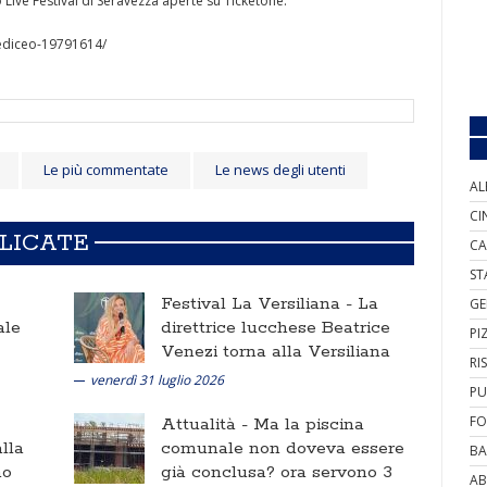
 Live Festival di Seravezza aperte su Ticketone:
mediceo-19791614/
Le più commentate
Le news degli utenti
AL
CI
BLICATE
CA
ST
Festival La Versiliana -
La
GE
ale
direttrice lucchese Beatrice
PI
Venezi torna alla Versiliana
RI
venerdì 31 luglio 2026
PU
FO
Attualità -
Ma la piscina
lla
comunale non doveva essere
BA
no
già conclusa? ora servono 3
AB