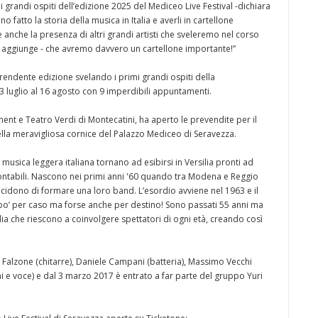
grandi ospiti dell’edizione 2025 del Mediceo Live Festival -dichiara
o fatto la storia della musica in Italia e averli in cartellone
anche la presenza di altri grandi artisti che sveleremo nel corso
- aggiunge - che avremo davvero un cartellone importante!”
prendente edizione svelando i primi grandi ospiti della
 3 luglio al 16 agosto con 9 imperdibili appuntamenti.
ment e Teatro Verdi di Montecatini, ha aperto le prevendite per il
lla meravigliosa cornice del Palazzo Mediceo di Seravezza.
 musica leggera italiana tornano ad esibirsi in Versilia pronti ad
ontabili. Nascono nei primi anni '60 quando tra Modena e Reggio
idono di formare una loro band. L’esordio avviene nel 1963 e il
o’ per caso ma forse anche per destino! Sono passati 55 anni ma
talia che riescono a coinvolgere spettatori di ogni età, creando così
o Falzone (chitarre), Daniele Campani (batteria), Massimo Vecchi
ni e voce) e dal 3 marzo 2017 è entrato a far parte del gruppo Yuri