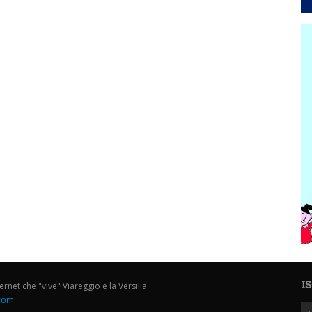
I
ternet che "vive" Viareggio e la Versilia
.com