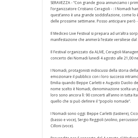
SERAVEZZA - “Con grande gioia annunciamo i primi 
l’organizzatore Cristiano Ceragioli - : I Nomadi hann
quest’anno è una grande soddisfazione, come lo è 
delle prossime settimane. Posso anticipare però 
Il Mediceo Live Festival si prepara ad un’altra sor
manifestazione che animerà l’estate versiliese dal
Il Festival organizzato da ALIVE, Ceragioli Manage
concerto dei Nomadi lunedì 4 agosto alle 21,00 ne
I Nomadi, protagonisti indiscussi della storia della
emozionare il pubblico con i loro successi intram
Emilia quando Beppe Carletti e Augusto Daolio dec
nome scelto è Nomadi, denominazione scelta un p
loro sono ancora lì: 90 concerti all’anno in tutta I
quello che si può definire il “popolo nomade”.
I Nomadi sono oggi: Beppe Carletti (tastiere), Cic
(basso e voce), Sergio Reggioli (violino, percussio
Cilloni (voce).