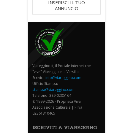
INSERISCI IL TUO
ANNUNCIO
Viareggino.it, il Portale internet che
"vive" Viareggio e la Versilia
Scrivici:
info@viareggino.com
Ufficio Stampa:
stampa@viareggino.com
Telefono: 389-0205164
© 1999-2026 - Proprietà Viva
Associazione Culturale | P.Iva
02361310465
ISCRIVITI A VIAREGGINO