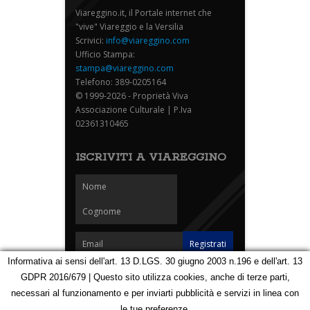
Viareggino.it, il Portale internet che
"vive" Viareggio e la Versilia
Scrivici:
info@viareggino.com
Ufficio Stampa:
stampa@viareggino.com
Telefono: 389-0205164
© 1999-2026 - Proprietà Viva
Associazione Culturale | P.Iva
02361310465
ISCRIVITI A VIAREGGINO
Informativa ai sensi dell'art. 13 D.LGS. 30 giugno 2003 n.196 e dell'art. 13
GDPR 2016/679 | Questo sito utilizza cookies, anche di terze parti,
Homepage
Notizie
Speciali
Eventi
Foto Carnevale
necessari al funzionamento e per inviarti pubblicità e servizi in linea con
Foto Viareggino
Partners
Contatti
le tue preferenze.