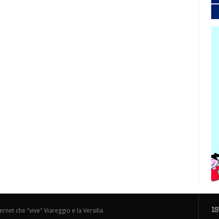
I
ternet che "vive" Viareggio e la Versilia