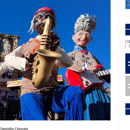
C
 famiglia Cinquini