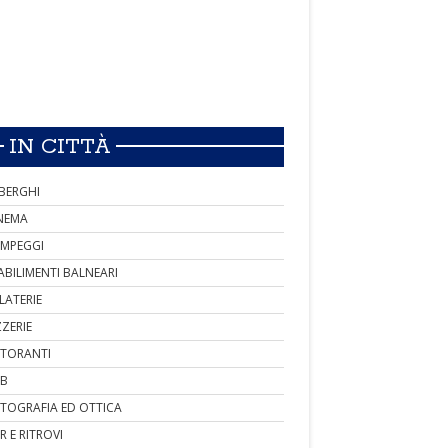
IN CITTÀ
BERGHI
NEMA
MPEGGI
ABILIMENTI BALNEARI
LATERIE
ZZERIE
STORANTI
B
TOGRAFIA ED OTTICA
R E RITROVI