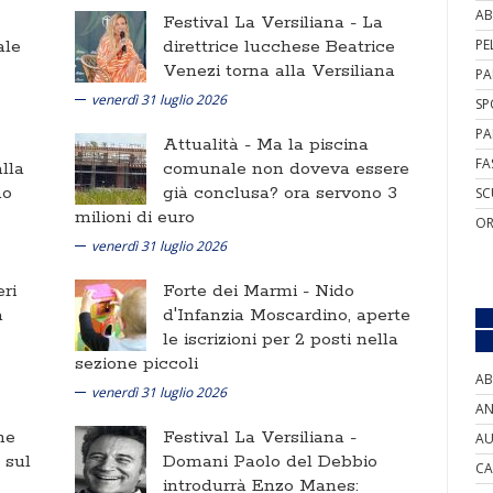
AB
Festival La Versiliana -
La
ale
direttrice lucchese Beatrice
PE
Venezi torna alla Versiliana
PA
venerdì 31 luglio 2026
SP
PA
Attualità -
Ma la piscina
FA
lla
comunale non doveva essere
no
già conclusa? ora servono 3
SC
milioni di euro
OR
venerdì 31 luglio 2026
ri
Forte dei Marmi -
Nido
a
d'Infanzia Moscardino, aperte
le iscrizioni per 2 posti nella
sezione piccoli
AB
venerdì 31 luglio 2026
AN
ne
Festival La Versiliana -
AU
i sul
Domani Paolo del Debbio
CA
introdurrà Enzo Manes: