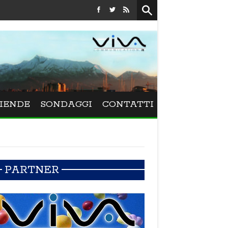
Festival La Versiliana - La direttrice lucchese Beatrice Venezi 
IENDE
SONDAGGI
CONTATTI
PARTNER