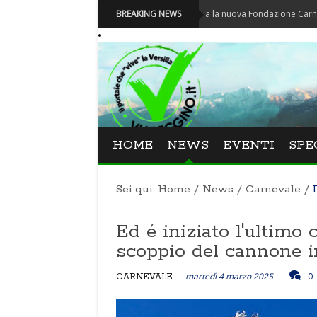
Carnevale - Nominata la nuova Fondazione Carnevale di Via
BREAKING NEWS
HOME
NEWS
EVENTI
SPE
Sei qui:
Home
/
News
/
Carnevale
/
Ed é iniziato l'ultimo 
scoppio del cannone in
martedì 4 marzo 2025
0
CARNEVALE