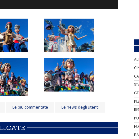
AL
CI
CA
ST
GE
PI
Le più commentate
Le news degli utenti
RI
PU
BLICATE
FO
BA